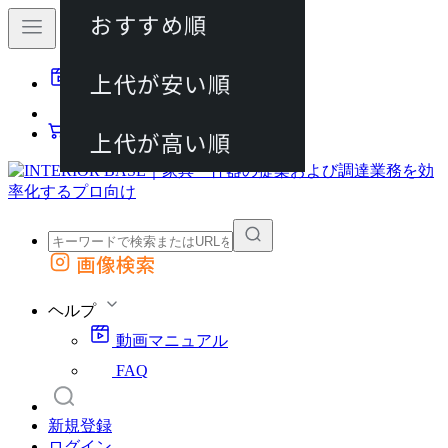
おすすめ順
80件
上代が安い順
動画マニュアル
120件
FAQ
カート
上代が高い順
画像検索
外部サイトの商品をカートに追加
他のサイトで見つけた商品ページのURLを貼り付けて、カートに追加できます
ヘルプ
動画マニュアル
FAQ
新規登録
ログイン