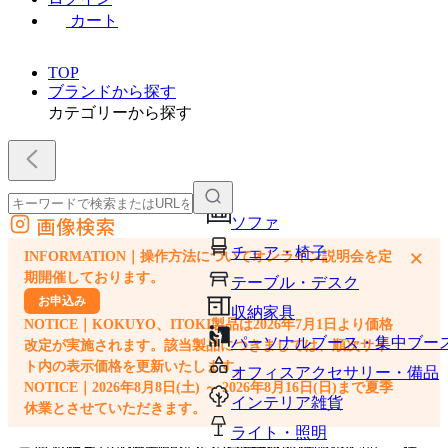
カート
TOP
ブランドから探す
カテゴリーから探す
画像検索
ソファ
外部サイトの商品をカートに追加
チェア・椅子
×
INFORMATION｜操作方法についてオンライン説明会を定
他のサイトで見つけた商品ページのURLを貼り付けて、カートに追加できます
期開催しております。
テーブル・デスク
お申込み
収納家具
NOTICE｜KOKUYO、ITOKI製品は2026年7月1日より価格
パーソナルブース・集中ブー
改定が実施されます。該当製品につきましては、順次サイ
ト内の表示価格を更新いたします。
オフィスアクセサリー・備品
NOTICE｜2026年8月8日(土) ～ 2026年8月16日(日)まで夏季
インテリア雑貨
休業とさせていただきます。
ライト・照明