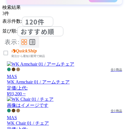
検索結果
3
件
120件
表示件数:
おすすめ順
並び順:
表示:
QuickShip
発注から最短2週間で納品
全3商品
MAS
WK Armchair 01 / アームチェア
定価/上代:
¥93,200 ~
画像はイメージです
全3商品
MAS
WK Chair 01 / チェア