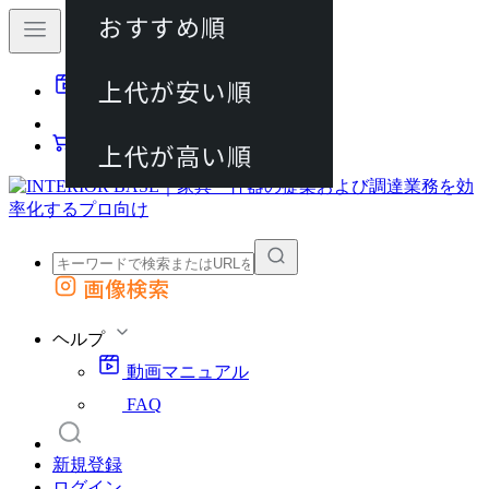
おすすめ順
80件
上代が安い順
動画マニュアル
120件
FAQ
カート
上代が高い順
画像検索
外部サイトの商品をカートに追加
他のサイトで見つけた商品ページのURLを貼り付けて、カートに追加できます
ヘルプ
動画マニュアル
FAQ
新規登録
ログイン