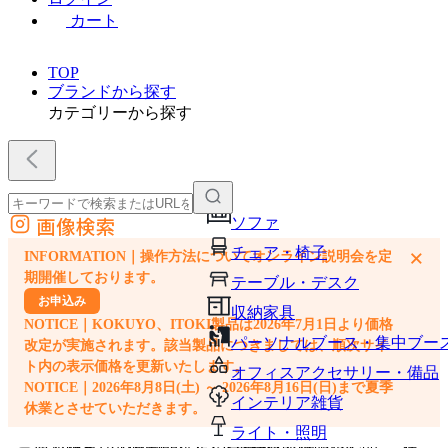
カート
TOP
ブランドから探す
カテゴリーから探す
画像検索
ソファ
外部サイトの商品をカートに追加
チェア・椅子
×
INFORMATION｜操作方法についてオンライン説明会を定
他のサイトで見つけた商品ページのURLを貼り付けて、カートに追加できます
期開催しております。
テーブル・デスク
お申込み
収納家具
NOTICE｜KOKUYO、ITOKI製品は2026年7月1日より価格
パーソナルブース・集中ブー
改定が実施されます。該当製品につきましては、順次サイ
ト内の表示価格を更新いたします。
オフィスアクセサリー・備品
NOTICE｜2026年8月8日(土) ～ 2026年8月16日(日)まで夏季
インテリア雑貨
休業とさせていただきます。
ライト・照明