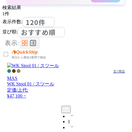
検索結果
1
件
120件
表示件数:
おすすめ順
並び順:
表示:
QuickShip
発注から最短2週間で納品
全3商品
MAS
WK Stool 01 / スツール
定価/上代:
¥47,100 ~
1