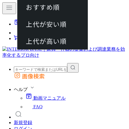
おすすめ順
80件
上代が安い順
動画マニュアル
120件
FAQ
カート
上代が高い順
画像検索
外部サイトの商品をカートに追加
他のサイトで見つけた商品ページのURLを貼り付けて、カートに追加できます
ヘルプ
動画マニュアル
FAQ
新規登録
ログイン