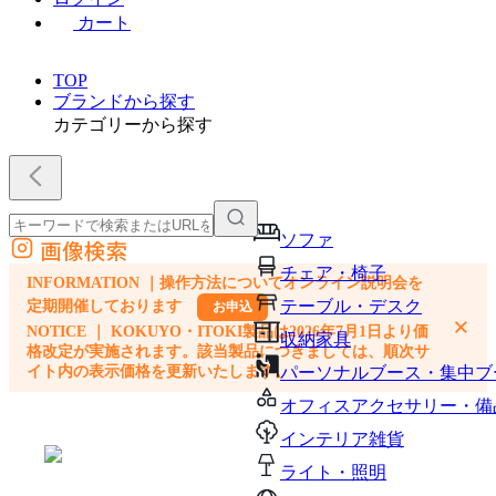
カート
TOP
ブランドから探す
カテゴリーから探す
ソファ
画像検索
外部サイトの商品をカートに追加
チェア・椅子
INFORMATION ｜操作方法についてオンライン説明会を
他のサイトで見つけた商品ページのURLを貼り付けて、カートに追加できます
テーブル・デスク
定期開催しております
お申込
×
NOTICE ｜ KOKUYO・ITOKI製品は2026年7月1日より価
収納家具
格改定が実施されます。該当製品につきましては、順次サ
イト内の表示価格を更新いたします。
パーソナルブース・集中ブ
オフィスアクセサリー・備
インテリア雑貨
ライト・照明