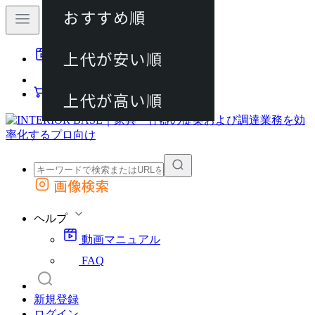
おすすめ順
80件
上代が安い順
動画マニュアル
120件
FAQ
カート
上代が高い順
画像検索
外部サイトの商品をカートに追加
他のサイトで見つけた商品ページのURLを貼り付けて、カートに追加できます
ヘルプ
動画マニュアル
FAQ
新規登録
ログイン