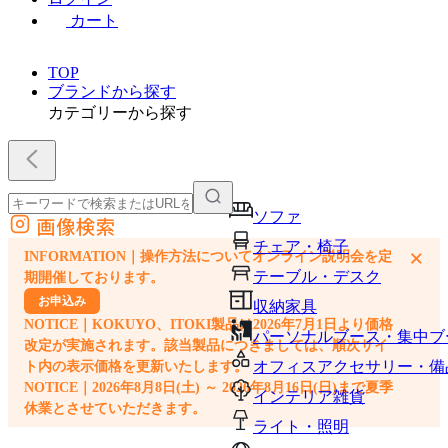
カート
TOP
ブランドから探す
カテゴリーから探す
ソファ
画像検索
外部サイトの商品をカートに追加
チェア・椅子
×
INFORMATION｜操作方法についてオンライン説明会を定
他のサイトで見つけた商品ページのURLを貼り付けて、カートに追加できます
テーブル・デスク
期開催しております。
お申込み
収納家具
NOTICE｜KOKUYO、ITOKI製品は2026年7月1日より価格
パーソナルブース・集中ブ
改定が実施されます。該当製品につきましては、順次サイ
オフィスアクセサリー・備
ト内の表示価格を更新いたします。
NOTICE｜2026年8月8日(土) ～ 2026年8月16日(日)まで夏季
インテリア雑貨
休業とさせていただきます。
ライト・照明