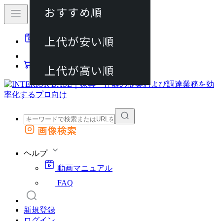
おすすめ順
80件
上代が安い順
動画マニュアル
120件
FAQ
カート
上代が高い順
画像検索
外部サイトの商品をカートに追加
他のサイトで見つけた商品ページのURLを貼り付けて、カートに追加できます
ヘルプ
動画マニュアル
FAQ
新規登録
ログイン