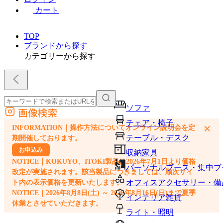
カート
TOP
ブランドから探す
カテゴリーから探す
ソファ
画像検索
外部サイトの商品をカートに追加
チェア・椅子
×
INFORMATION｜操作方法についてオンライン説明会を定
他のサイトで見つけた商品ページのURLを貼り付けて、カートに追加できます
テーブル・デスク
期開催しております。
お申込み
収納家具
NOTICE｜KOKUYO、ITOKI製品は2026年7月1日より価格
パーソナルブース・集中ブ
改定が実施されます。該当製品につきましては、順次サイ
オフィスアクセサリー・備
ト内の表示価格を更新いたします。
NOTICE｜2026年8月8日(土) ～ 2026年8月16日(日)まで夏季
インテリア雑貨
休業とさせていただきます。
ライト・照明