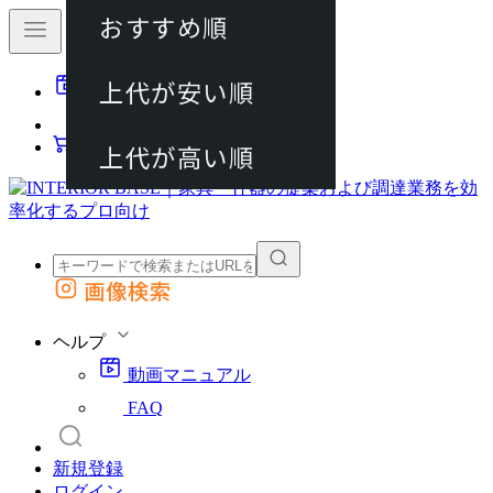
おすすめ順
80件
上代が安い順
動画マニュアル
120件
FAQ
カート
上代が高い順
画像検索
外部サイトの商品をカートに追加
他のサイトで見つけた商品ページのURLを貼り付けて、カートに追加できます
ヘルプ
動画マニュアル
FAQ
新規登録
ログイン