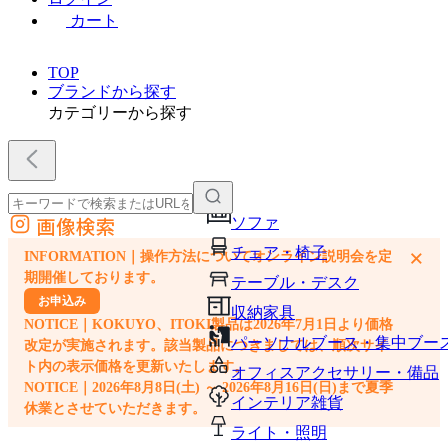
カート
TOP
ブランドから探す
カテゴリーから探す
画像検索
ソファ
外部サイトの商品をカートに追加
チェア・椅子
×
INFORMATION｜操作方法についてオンライン説明会を定
他のサイトで見つけた商品ページのURLを貼り付けて、カートに追加できます
期開催しております。
テーブル・デスク
お申込み
収納家具
NOTICE｜KOKUYO、ITOKI製品は2026年7月1日より価格
パーソナルブース・集中ブー
改定が実施されます。該当製品につきましては、順次サイ
ト内の表示価格を更新いたします。
オフィスアクセサリー・備品
NOTICE｜2026年8月8日(土) ～ 2026年8月16日(日)まで夏季
インテリア雑貨
休業とさせていただきます。
ライト・照明