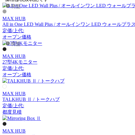
アノニマカステッリ
廃盤
MAX HUB
Another Garden
All in One LED Wall Plus / オールインワン LED ウォールプラ
定価/上代:
アナザーガーデン
オープン価格
廃盤
MAX HUB
ARIAKE
27型4Kモニター
定価/上代:
アリアケ
オープン価格
arper
MAX HUB
TALKHUB Ⅱ / トークハブ
アルペール
定価/上代:
都度見積
arrmet
MAX HUB