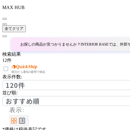
MAX HUB
~
AINX
mm
全てクリア
アイネクス
お探しの商品が見つかりませんか？INTERIOR BASEでは、
aluna
検索結果
12
件
アルナ
QuickShip
発注から最短2週間で納品
表示件数:
120件
Andreu World
並び順:
アンドリューワールド
おすすめ順
表示:
ANONIMA CASTELLI
*価格は税抜表記です