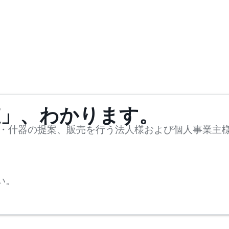
値」、わかります。
・什器の提案、販売を行う法人様および個人事業主
い。