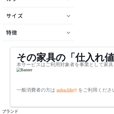
~
建具
オフプライス什器
円
サイズ
ADAL
幅
アダル
検索
特徴
~
ADAL TOTAL INTERIOR
mm
サステナビリティ商品
COLLECTION
その家具の「仕入れ
奥行
検索
アダルトータルインテリ
アコレクション
~
本サービスはご利用対象者を事業として家具
ADRS
mm
高さ
検索
アドレス
一般消費者の方は
subsclife
をご利用くださ
~
AICO
mm
ブランド
座面高
検索
アイコ