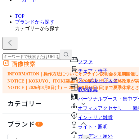
TOP
ブランドから探す
カテゴリーから探す
ソファ
画像検索
外部サイトの商品をカートに追加
チェア・椅子
他のサイトで見つけた商品ページのURLを貼り付けて、カートに追加できます
INFORMATION｜操作方法についてオンライン説明会を定期開催
テーブル・デスク
NOTICE｜KOKUYO、ITOKI製品は2026年7月1日より価
NOTICE｜2026年8月8日(土) ～ 2026年8月16日(日)まで夏季休
収納家具
パーソナルブース・集中ブ
カテゴリー
オフィスアクセサリー・備
インテリア雑貨
オフィスアクセサリー・備品
ブランド
1
ライト・照明
ソファ
ガーデン・屋外