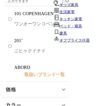
チェア・椅子
キッズ家具
生活家電
101 COPENHAGEN
テーブル・デスク
キッチン家電
ワンオーワンコペンハー
収納家具
ベッド・寝具
ゲン
パーソナルブース・集中ブース
建具
201˚
オフプライス什器
インテリア雑貨
ニヒャクイチド
ライト・照明
ガーデン・屋外
ABORD
キッズ家具
取扱いブランド一覧
アボール
生活家電
価格
キッチン家電
ACME Furniture
ベッド・寝具
定価 / 上代 (税抜)
検索
カラー
アクメファニチャー