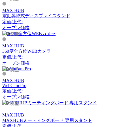
アルナイ
MAX HUB
電動昇降式ディスプレイスタンド
定価/上代:
Astep
オープン価格
廃盤
アステップ
MAX HUB
360度全方位WEBカメラ
AZUMAYA
定価/上代:
オープン価格
アズマヤ
廃盤
MAX HUB
WebCam Pro
B-LINE
定価/上代:
オープン価格
ビーライン
廃盤
MAX HUB
MAXHUBミーティングボード 専用スタンド
B.C. SAN MICHELE
定価/上代: