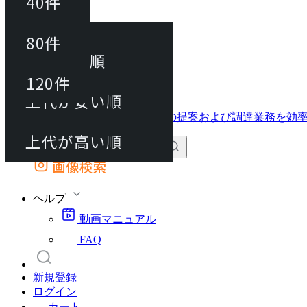
40件
並び替え
40件
80件
おすすめ順
動画マニュアル
80件
120件
FAQ
カート
上代が安い順
120件
上代が高い順
画像検索
外部サイトの商品をカートに追加
他のサイトで見つけた商品ページのURLを貼り付けて、カートに追加できます
ヘルプ
動画マニュアル
FAQ
新規登録
ログイン
カート