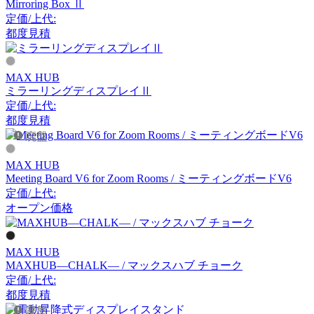
Mirroring Box Ⅱ
アーメット
定価/上代:
都度見積
ART WORK STUDIO
MAX HUB
アートワークスタジオ
ミラーリングディスプレイⅡ
定価/上代:
都度見積
廃盤
artek
MAX HUB
アルテック
Meeting Board V6 for Zoom Rooms / ミーティングボードV6
定価/上代:
オープン価格
Artemide
アルテミデ
MAX HUB
MAXHUB―CHALK― / マックスハブ チョーク
定価/上代:
都度見積
ARUNAi
廃盤