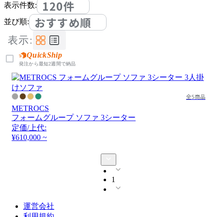
120件
表示件数:
おすすめ順
並び順:
表示:
QuickShip
発注から最短2週間で納品
全5商品
METROCS
フォームグループ ソファ 3シーター
定価/上代:
¥610,000 ~
1
運営会社
利用規約