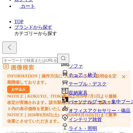
カート
TOP
ブランドから探す
カテゴリーから探す
画像検索
ソファ
外部サイトの商品をカートに追加
チェア・椅子
×
INFORMATION｜操作方法についてオンライン説明会を定
他のサイトで見つけた商品ページのURLを貼り付けて、カートに追加できます
期開催しております。
テーブル・デスク
お申込み
収納家具
NOTICE｜KOKUYO、ITOKI製品は2026年7月1日より価格
パーソナルブース・集中ブー
改定が実施されます。該当製品につきましては、順次サイ
ト内の表示価格を更新いたします。
オフィスアクセサリー・備品
NOTICE｜2026年8月8日(土) ～ 2026年8月16日(日)まで夏季
インテリア雑貨
休業とさせていただきます。
ライト・照明