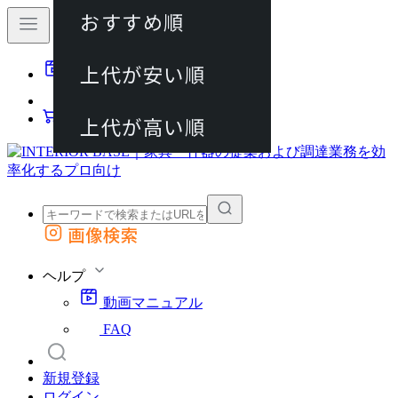
おすすめ順
80件
上代が安い順
動画マニュアル
120件
FAQ
カート
上代が高い順
画像検索
外部サイトの商品をカートに追加
他のサイトで見つけた商品ページのURLを貼り付けて、カートに追加できます
ヘルプ
動画マニュアル
FAQ
新規登録
ログイン