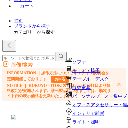
カート
TOP
ブランドから探す
カテゴリーから探す
ソファ
画像検索
外部サイトの商品をカートに追加
チェア・椅子
INFORMATION ｜操作方法についてオンライン説明会を
他のサイトで見つけた商品ページのURLを貼り付けて、カートに追加できます
テーブル・デスク
定期開催しております
お申込
×
NOTICE ｜ KOKUYO・ITOKI製品は2026年7月1日より価
収納家具
格改定が実施されます。該当製品につきましては、順次サ
イト内の表示価格を更新いたします。
パーソナルブース・集中ブ
オフィスアクセサリー・備
インテリア雑貨
ライト・照明