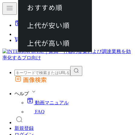
おすすめ順
80件
上代が安い順
動画マニュアル
120件
FAQ
カート
上代が高い順
画像検索
外部サイトの商品をカートに追加
他のサイトで見つけた商品ページのURLを貼り付けて、カートに追加できます
ヘルプ
動画マニュアル
FAQ
新規登録
ログイン