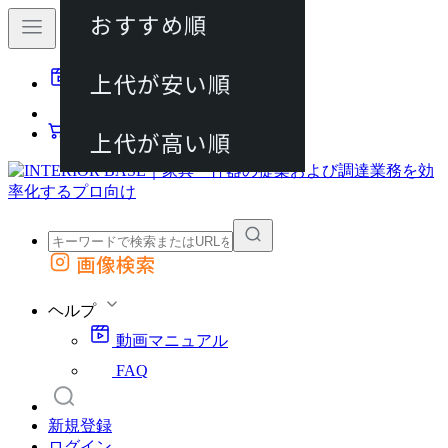
おすすめ順
80件
上代が安い順
動画マニュアル
120件
FAQ
カート
上代が高い順
画像検索
外部サイトの商品をカートに追加
他のサイトで見つけた商品ページのURLを貼り付けて、カートに追加できます
ヘルプ
動画マニュアル
FAQ
新規登録
ログイン