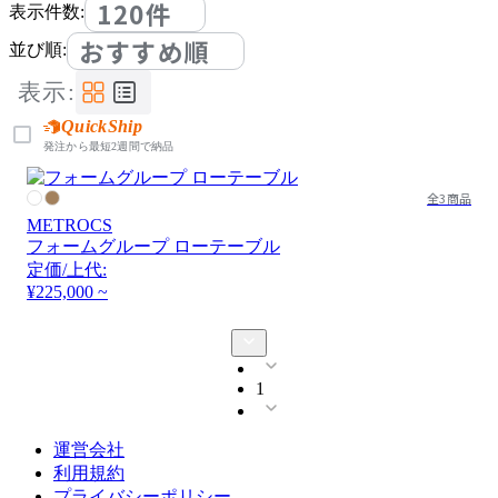
120件
表示件数:
おすすめ順
並び順:
表示:
QuickShip
発注から最短2週間で納品
全3商品
METROCS
フォームグループ ローテーブル
定価/上代:
¥225,000 ~
1
運営会社
利用規約
プライバシーポリシー