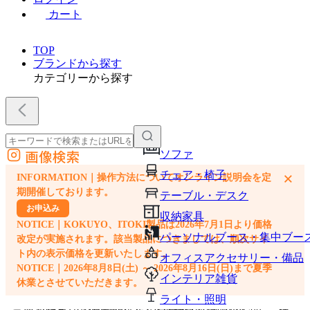
カート
TOP
ブランドから探す
カテゴリーから探す
画像検索
ソファ
外部サイトの商品をカートに追加
チェア・椅子
×
INFORMATION｜操作方法についてオンライン説明会を定
他のサイトで見つけた商品ページのURLを貼り付けて、カートに追加できます
期開催しております。
テーブル・デスク
お申込み
収納家具
NOTICE｜KOKUYO、ITOKI製品は2026年7月1日より価格
パーソナルブース・集中ブー
改定が実施されます。該当製品につきましては、順次サイ
ト内の表示価格を更新いたします。
オフィスアクセサリー・備品
NOTICE｜2026年8月8日(土) ～ 2026年8月16日(日)まで夏季
インテリア雑貨
休業とさせていただきます。
ライト・照明