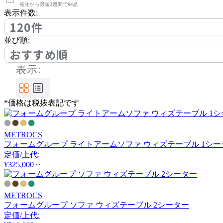
アノニマカステッリ
発注から最短2週間で納品
表示件数:
120件
Another Garden
並び順:
おすすめ順
アナザーガーデン
表示:
ARIAKE
*価格は税抜表記です
アリアケ
METROCS
フォームグループ ライトアームソファ ウィズテーブル 1シー
arper
定価/上代:
¥325,000 ~
アルペール
METROCS
フォームグループ ソファ ウィズテーブル 2シーター
arrmet
定価/上代: