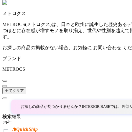
~
メトロクス
AINX
mm
METROCS(メトロクス)は、日本と欧州に誕生した歴史
つほどに存在感が増すモノを取り揃え、世代や性別を越えて
アイネクス
す。
お探しの商品の掲載がない場合、お気軽に
お問い合わせ
くだ
aluna
ブランド
アルナ
METROCS
Andreu World
全てクリア
アンドリューワールド
お探しの商品が見つかりませんか？INTERIOR BASEでは、
検索結果
ANONIMA CASTELLI
29
件
QuickShip