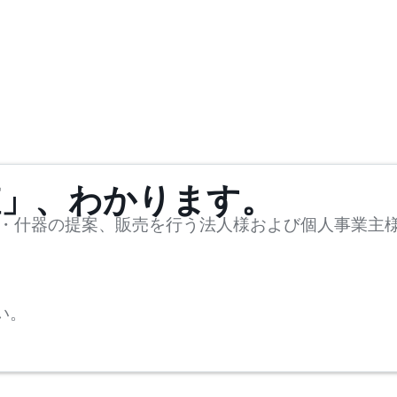
値」、わかります。
・什器の提案、販売を行う法人様および個人事業主
い。