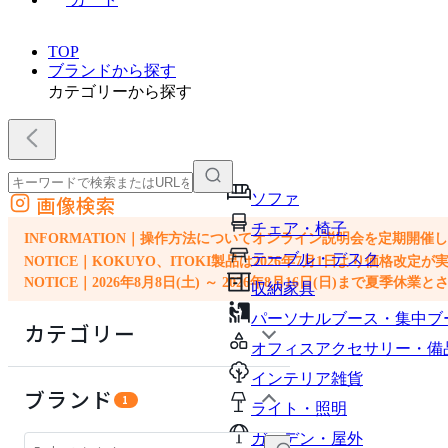
TOP
ブランドから探す
カテゴリーから探す
ソファ
画像検索
外部サイトの商品をカートに追加
チェア・椅子
他のサイトで見つけた商品ページのURLを貼り付けて、カートに追加できます
INFORMATION｜操作方法についてオンライン説明会を定期開催
テーブル・デスク
NOTICE｜KOKUYO、ITOKI製品は2026年7月1日より価
NOTICE｜2026年8月8日(土) ～ 2026年8月16日(日)まで夏季休
収納家具
パーソナルブース・集中ブ
カテゴリー
オフィスアクセサリー・備
インテリア雑貨
ソファ
ブランド
1
ライト・照明
チェア・椅子
ガーデン・屋外