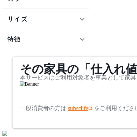
~
建具
オフプライス什器
円
サイズ
ADAL
幅
アダル
検索
特徴
~
ADAL TOTAL INTERIOR
mm
サステナビリティ商品
COLLECTION
その家具の「仕入れ
奥行
検索
アダルトータルインテリ
アコレクション
~
本サービスはご利用対象者を事業として家具
ADRS
mm
高さ
検索
アドレス
一般消費者の方は
subsclife
をご利用くださ
~
AICO
mm
座面高
検索
アイコ