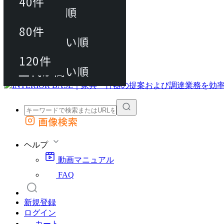
40件
おすすめ順
80件
80件
上代が安い順
動画マニュアル
120件
120件
FAQ
カート
上代が高い順
画像検索
外部サイトの商品をカートに追加
他のサイトで見つけた商品ページのURLを貼り付けて、カートに追加できます
ヘルプ
動画マニュアル
FAQ
新規登録
ログイン
カート