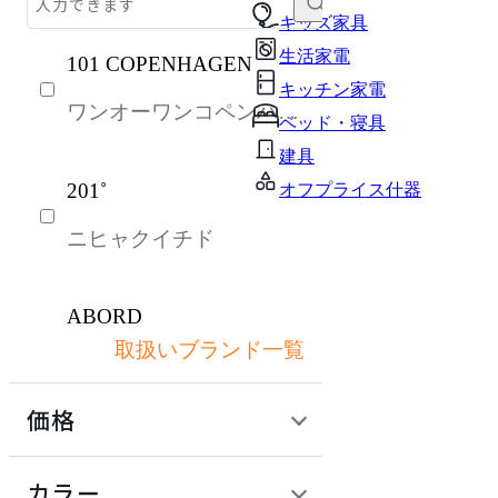
テーブル・デスク
キッズ家具
生活家電
101 COPENHAGEN
収納家具
キッチン家電
ワンオーワンコペンハー
インテリア雑貨
ベッド・寝具
ゲン
パーソナルブース・集中ブース
建具
201˚
オフプライス什器
オフィスアクセサリー・備品
ニヒャクイチド
ライト・照明
ガーデン・屋外
ABORD
キッズ家具
取扱いブランド一覧
アボール
生活家電
価格
キッチン家電
ACME Furniture
ベッド・寝具
定価 / 上代 (税抜)
検索
カラー
アクメファニチャー