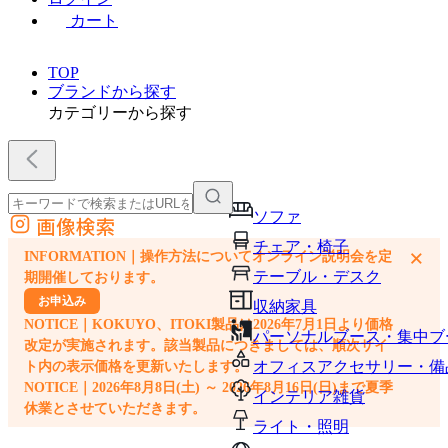
カート
TOP
ブランドから探す
カテゴリーから探す
ソファ
画像検索
外部サイトの商品をカートに追加
チェア・椅子
×
INFORMATION｜操作方法についてオンライン説明会を定
他のサイトで見つけた商品ページのURLを貼り付けて、カートに追加できます
テーブル・デスク
期開催しております。
お申込み
収納家具
NOTICE｜KOKUYO、ITOKI製品は2026年7月1日より価格
パーソナルブース・集中ブ
改定が実施されます。該当製品につきましては、順次サイ
オフィスアクセサリー・備
ト内の表示価格を更新いたします。
NOTICE｜2026年8月8日(土) ～ 2026年8月16日(日)まで夏季
インテリア雑貨
休業とさせていただきます。
ライト・照明