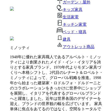
ガーデン・屋外
キッズ家具
生活家電
キッチン家電
ベッド・寝具
建具
アウトレット商品
ミノッティ
1948年に優れた家具職人であるアルベルト・ミノッ
ティにより創業されたメイド・イン・イタリアを誇
りとする家具ブランド。1970年代よりモダン家具づ
くりへ本格シフトし、2代目のレナート＆ロベルト・
ミノッティによって、グローバル戦略を推進。1998
年から始まった建築家・ロドルフォ・ドルドーニと
のコラボレーションをきっかけに世界中にショップ
を展開し、イタリアを代表するグローバルブランド
へと躍進しました。近年は世界各国のデザイナーを
迎え、ブランドの世界観の幅を広げています。 家具
単体に焦点をあてるのではなく、空間をトータルで