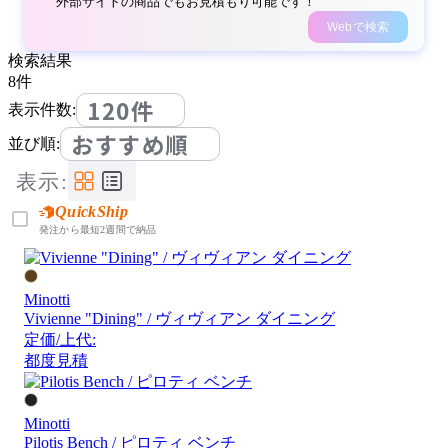
外部サイトの商品でもお見積もり可能です！
Webで検索
検索結果
8
件
120件
表示件数:
おすすめ順
並び順:
表示:
QuickShip
発注から最短2週間で納品
Minotti
Vivienne "Dining" / ヴィヴィアン ダイニング
定価/上代:
都度見積
Minotti
Pilotis Bench / ピロティ ベンチ