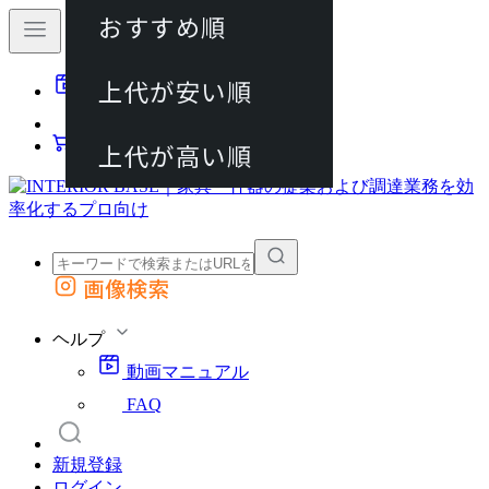
おすすめ順
80件
上代が安い順
動画マニュアル
120件
FAQ
カート
上代が高い順
画像検索
外部サイトの商品をカートに追加
他のサイトで見つけた商品ページのURLを貼り付けて、カートに追加できます
ヘルプ
動画マニュアル
FAQ
新規登録
ログイン