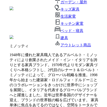
ガーデン・屋外
キッズ家具
生活家電
キッチン家電
ベッド・寝具
建具
アウトレット商品
ミノッティ
1948年に優れた家具職人であるアルベルト・ミノッ
ティにより創業されたメイド・イン・イタリアを誇
りとする家具ブランド。1970年代よりモダン家具づ
くりへ本格シフトし、2代目のレナート＆ロベルト・
ミノッティによって、グローバル戦略を推進。1998
年から始まった建築家・ロドルフォ・ドルドーニと
のコラボレーションをきっかけに世界中にショップ
を展開し、イタリアを代表するグローバルブランド
へと躍進しました。近年は世界各国のデザイナーを
迎え、ブランドの世界観の幅を広げています。 家具
単体に焦点をあてるのではなく、空間をトータルで