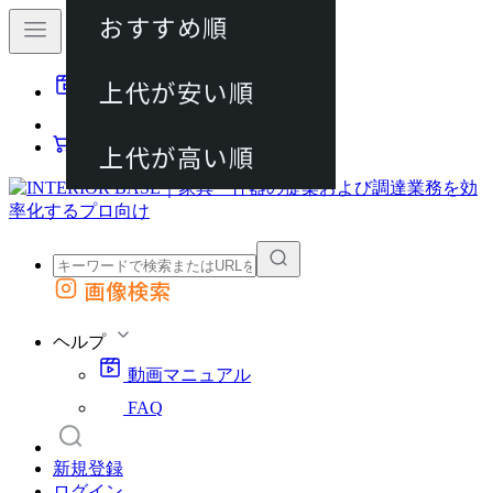
おすすめ順
80件
上代が安い順
動画マニュアル
120件
FAQ
カート
上代が高い順
画像検索
外部サイトの商品をカートに追加
他のサイトで見つけた商品ページのURLを貼り付けて、カートに追加できます
ヘルプ
動画マニュアル
FAQ
新規登録
ログイン