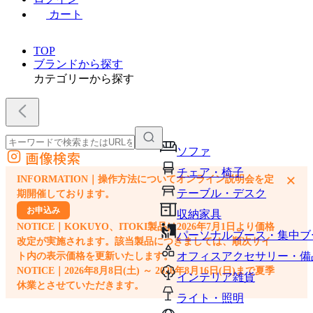
カート
TOP
ブランドから探す
カテゴリーから探す
ソファ
画像検索
外部サイトの商品をカートに追加
チェア・椅子
×
INFORMATION｜操作方法についてオンライン説明会を定
他のサイトで見つけた商品ページのURLを貼り付けて、カートに追加できます
テーブル・デスク
期開催しております。
お申込み
収納家具
NOTICE｜KOKUYO、ITOKI製品は2026年7月1日より価格
パーソナルブース・集中ブ
改定が実施されます。該当製品につきましては、順次サイ
オフィスアクセサリー・備
ト内の表示価格を更新いたします。
NOTICE｜2026年8月8日(土) ～ 2026年8月16日(日)まで夏季
インテリア雑貨
休業とさせていただきます。
ライト・照明