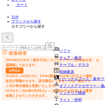
カート
TOP
ブランドから探す
カテゴリーから探す
ソファ
画像検索
外部サイトの商品をカートに追加
チェア・椅子
×
INFORMATION｜操作方法についてオンライン説明会を定
他のサイトで見つけた商品ページのURLを貼り付けて、カートに追加できます
テーブル・デスク
期開催しております。
お申込み
収納家具
NOTICE｜KOKUYO、ITOKI製品は2026年7月1日より価格
パーソナルブース・集中ブ
改定が実施されます。該当製品につきましては、順次サイ
オフィスアクセサリー・備
ト内の表示価格を更新いたします。
NOTICE｜2026年8月8日(土) ～ 2026年8月16日(日)まで夏季
インテリア雑貨
休業とさせていただきます。
ライト・照明