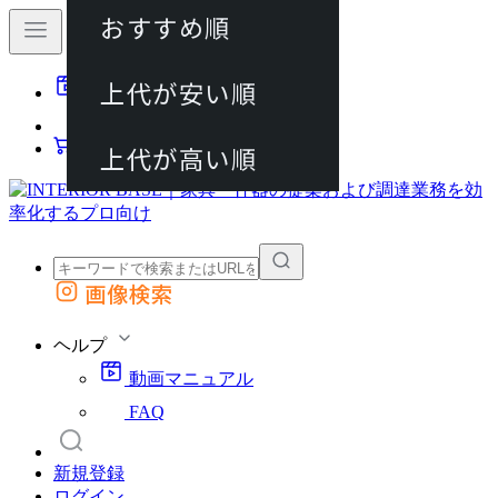
おすすめ順
80件
上代が安い順
動画マニュアル
120件
FAQ
カート
上代が高い順
画像検索
外部サイトの商品をカートに追加
他のサイトで見つけた商品ページのURLを貼り付けて、カートに追加できます
ヘルプ
動画マニュアル
FAQ
新規登録
ログイン