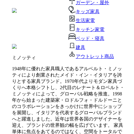
ガーデン・屋外
キッズ家具
生活家電
キッチン家電
ベッド・寝具
建具
アウトレット商品
ミノッティ
1948年に優れた家具職人であるアルベルト・ミノッ
ティにより創業されたメイド・イン・イタリアを誇
りとする家具ブランド。1970年代よりモダン家具づ
くりへ本格シフトし、2代目のレナート＆ロベルト・
ミノッティによって、グローバル戦略を推進。1998
年から始まった建築家・ロドルフォ・ドルドーニと
のコラボレーションをきっかけに世界中にショップ
を展開し、イタリアを代表するグローバルブランド
へと躍進しました。近年は世界各国のデザイナーを
迎え、ブランドの世界観の幅を広げています。 家具
単体に焦点をあてるのではなく、空間をトータルで