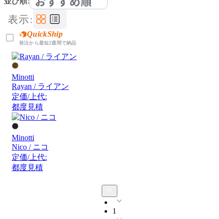
おすすめ順
並び順:
表示:
QuickShip
発注から最短2週間で納品
Minotti
Rayan / ライアン
定価/上代:
都度見積
Minotti
Nico / ニコ
定価/上代:
都度見積
1