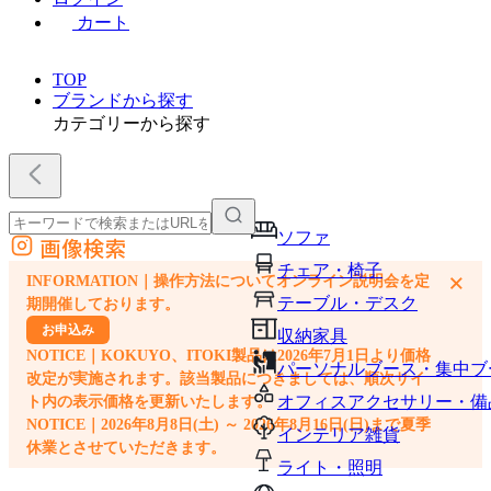
カート
TOP
ブランドから探す
カテゴリーから探す
ソファ
画像検索
外部サイトの商品をカートに追加
チェア・椅子
×
INFORMATION｜操作方法についてオンライン説明会を定
他のサイトで見つけた商品ページのURLを貼り付けて、カートに追加できます
テーブル・デスク
期開催しております。
お申込み
収納家具
NOTICE｜KOKUYO、ITOKI製品は2026年7月1日より価格
パーソナルブース・集中ブ
改定が実施されます。該当製品につきましては、順次サイ
オフィスアクセサリー・備
ト内の表示価格を更新いたします。
NOTICE｜2026年8月8日(土) ～ 2026年8月16日(日)まで夏季
インテリア雑貨
休業とさせていただきます。
ライト・照明