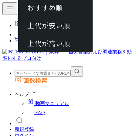
おすすめ順
80件
上代が安い順
動画マニュアル
120件
FAQ
カート
上代が高い順
画像検索
外部サイトの商品をカートに追加
他のサイトで見つけた商品ページのURLを貼り付けて、カートに追加できます
ヘルプ
動画マニュアル
FAQ
新規登録
ログイン