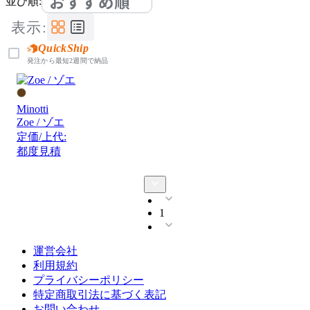
おすすめ順
並び順:
表示:
QuickShip
発注から最短2週間で納品
Minotti
Zoe / ゾエ
定価/上代:
都度見積
1
運営会社
利用規約
プライバシーポリシー
特定商取引法に基づく表記
お問い合わせ