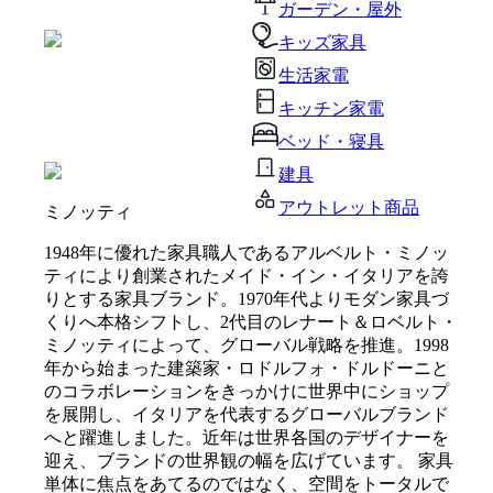
ガーデン・屋外
キッズ家具
生活家電
キッチン家電
ベッド・寝具
建具
アウトレット商品
ミノッティ
1948年に優れた家具職人であるアルベルト・ミノッ
ティにより創業されたメイド・イン・イタリアを誇
りとする家具ブランド。1970年代よりモダン家具づ
くりへ本格シフトし、2代目のレナート＆ロベルト・
ミノッティによって、グローバル戦略を推進。1998
年から始まった建築家・ロドルフォ・ドルドーニと
のコラボレーションをきっかけに世界中にショップ
を展開し、イタリアを代表するグローバルブランド
へと躍進しました。近年は世界各国のデザイナーを
迎え、ブランドの世界観の幅を広げています。 家具
単体に焦点をあてるのではなく、空間をトータルで