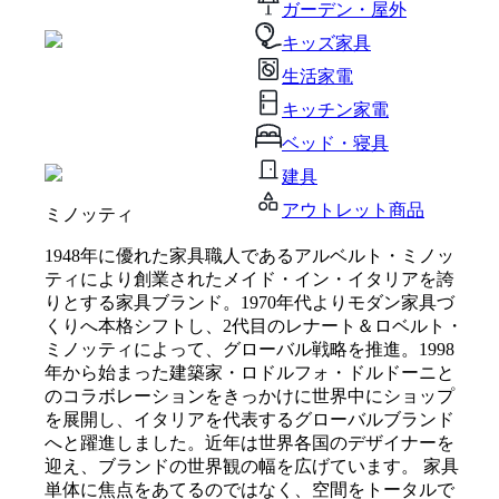
ガーデン・屋外
キッズ家具
生活家電
キッチン家電
ベッド・寝具
建具
アウトレット商品
ミノッティ
1948年に優れた家具職人であるアルベルト・ミノッ
ティにより創業されたメイド・イン・イタリアを誇
りとする家具ブランド。1970年代よりモダン家具づ
くりへ本格シフトし、2代目のレナート＆ロベルト・
ミノッティによって、グローバル戦略を推進。1998
年から始まった建築家・ロドルフォ・ドルドーニと
のコラボレーションをきっかけに世界中にショップ
を展開し、イタリアを代表するグローバルブランド
へと躍進しました。近年は世界各国のデザイナーを
迎え、ブランドの世界観の幅を広げています。 家具
単体に焦点をあてるのではなく、空間をトータルで