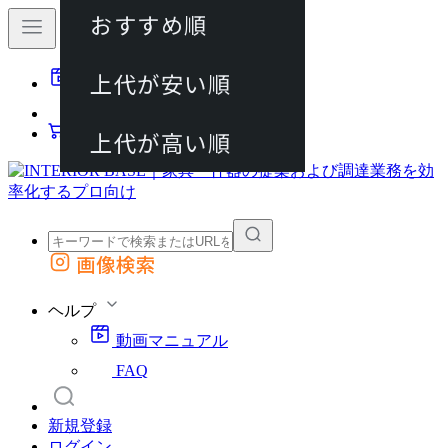
おすすめ順
80件
上代が安い順
動画マニュアル
120件
FAQ
カート
上代が高い順
画像検索
外部サイトの商品をカートに追加
他のサイトで見つけた商品ページのURLを貼り付けて、カートに追加できます
ヘルプ
動画マニュアル
FAQ
新規登録
ログイン