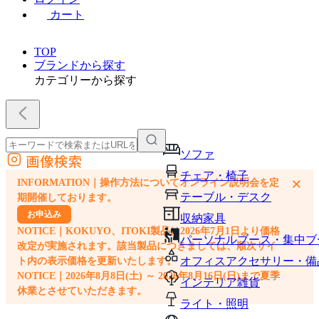
カート
TOP
ブランドから探す
カテゴリーから探す
ソファ
画像検索
外部サイトの商品をカートに追加
チェア・椅子
×
INFORMATION｜操作方法についてオンライン説明会を定
他のサイトで見つけた商品ページのURLを貼り付けて、カートに追加できます
テーブル・デスク
期開催しております。
お申込み
収納家具
NOTICE｜KOKUYO、ITOKI製品は2026年7月1日より価格
パーソナルブース・集中ブ
改定が実施されます。該当製品につきましては、順次サイ
オフィスアクセサリー・備
ト内の表示価格を更新いたします。
NOTICE｜2026年8月8日(土) ～ 2026年8月16日(日)まで夏季
インテリア雑貨
休業とさせていただきます。
ライト・照明