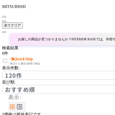
MITSUBISHI
~
AINX
mm
全てクリア
アイネクス
お探しの商品が見つかりませんか？INTERIOR BASEでは、
aluna
検索結果
0
件
アルナ
QuickShip
発注から最短2週間で納品
表示件数:
120件
Andreu World
並び順:
アンドリューワールド
おすすめ順
表示:
ANONIMA CASTELLI
*価格は税抜表記です