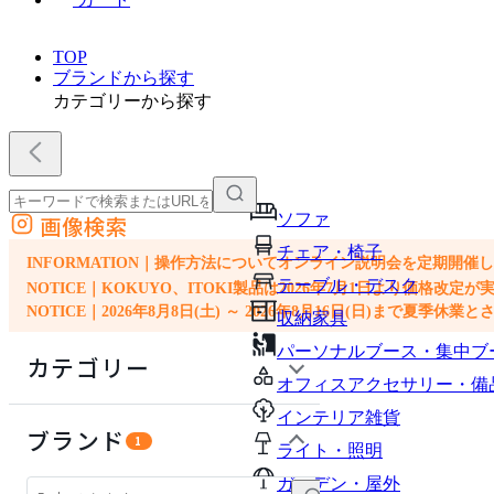
TOP
ブランドから探す
カテゴリーから探す
ソファ
画像検索
外部サイトの商品をカートに追加
チェア・椅子
他のサイトで見つけた商品ページのURLを貼り付けて、カートに追加できます
INFORMATION｜操作方法についてオンライン説明会を定期開催
テーブル・デスク
NOTICE｜KOKUYO、ITOKI製品は2026年7月1日より価
NOTICE｜2026年8月8日(土) ～ 2026年8月16日(日)まで夏季休
収納家具
パーソナルブース・集中ブ
カテゴリー
オフィスアクセサリー・備
インテリア雑貨
生活家電
ブランド
1
ライト・照明
キッチン家電
ガーデン・屋外