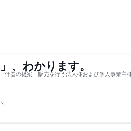
値」、わかります。
・什器の提案、販売を行う法人様および個人事業主
い。