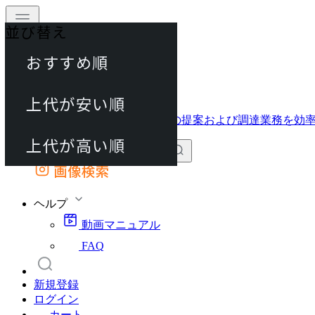
並び替え
40件
おすすめ順
動画マニュアル
80件
FAQ
カート
上代が安い順
120件
上代が高い順
画像検索
外部サイトの商品をカートに追加
他のサイトで見つけた商品ページのURLを貼り付けて、カートに追加できます
ヘルプ
動画マニュアル
FAQ
新規登録
ログイン
カート