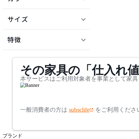
~
建具
オフプライス什器
円
サイズ
ADAL
幅
アダル
検索
特徴
~
ADAL TOTAL INTERIOR
mm
サステナビリティ商品
COLLECTION
その家具の「仕入れ
奥行
検索
アダルトータルインテリ
アコレクション
~
本サービスはご利用対象者を事業として家具
ADRS
mm
高さ
検索
アドレス
一般消費者の方は
subsclife
をご利用くださ
~
AICO
mm
ブランド
座面高
検索
アイコ