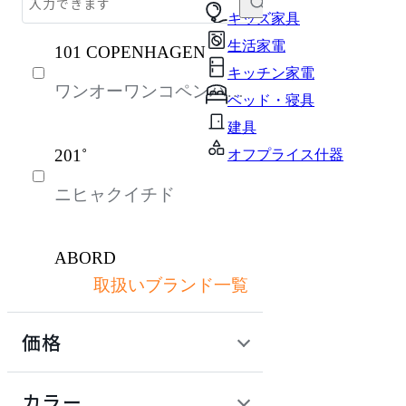
ソファ
キッズ家具
生活家電
101 COPENHAGEN
チェア・椅子
キッチン家電
ワンオーワンコペンハー
テーブル・デスク
ベッド・寝具
ゲン
収納家具
建具
201˚
オフプライス什器
パーソナルブース・集中ブース
ニヒャクイチド
オフィスアクセサリー・備品
インテリア雑貨
ABORD
ライト・照明
取扱いブランド一覧
アボール
ガーデン・屋外
価格
キッズ家具
ACME Furniture
ベッド・寝具
定価 / 上代 (税抜)
検索
カラー
アクメファニチャー