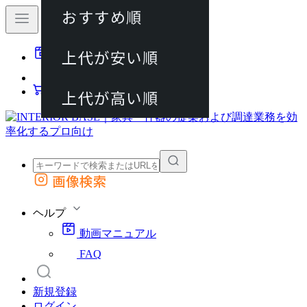
おすすめ順
80件
上代が安い順
動画マニュアル
120件
FAQ
カート
上代が高い順
画像検索
外部サイトの商品をカートに追加
他のサイトで見つけた商品ページのURLを貼り付けて、カートに追加できます
ヘルプ
動画マニュアル
FAQ
新規登録
ログイン