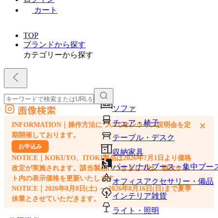
カート
TOP
ブランドから探す
カテゴリーから探す
画像検索
ソファ
外部サイトの商品をカートに追加
チェア・椅子
×
INFORMATION｜操作方法についてオンライン説明会を定
他のサイトで見つけた商品ページのURLを貼り付けて、カートに追加できます
期開催しております。
テーブル・デスク
お申込み
収納家具
NOTICE｜KOKUYO、ITOKI製品は2026年7月1日より価格
パーソナルブース・集中ブー
改定が実施されます。該当製品につきましては、順次サイ
ト内の表示価格を更新いたします。
オフィスアクセサリー・備品
NOTICE｜2026年8月8日(土) ～ 2026年8月16日(日)まで夏季
インテリア雑貨
休業とさせていただきます。
ライト・照明