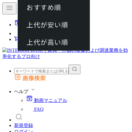
おすすめ順
80件
上代が安い順
動画マニュアル
120件
FAQ
カート
上代が高い順
画像検索
外部サイトの商品をカートに追加
他のサイトで見つけた商品ページのURLを貼り付けて、カートに追加できます
ヘルプ
動画マニュアル
FAQ
新規登録
ログイン