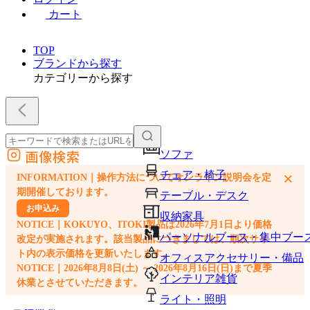
カート
TOP
ブランドから探す
カテゴリーから探す
画像検索
ソファ
外部サイトの商品をカートに追加
チェア・椅子
×
INFORMATION｜操作方法についてオンライン説明会を定
他のサイトで見つけた商品ページのURLを貼り付けて、カートに追加できます
期開催しております。
テーブル・デスク
お申込み
収納家具
NOTICE｜KOKUYO、ITOKI製品は2026年7月1日より価格
パーソナルブース・集中ブー
改定が実施されます。該当製品につきましては、順次サイ
ト内の表示価格を更新いたします。
オフィスアクセサリー・備品
NOTICE｜2026年8月8日(土) ～ 2026年8月16日(日)まで夏季
インテリア雑貨
休業とさせていただきます。
ライト・照明