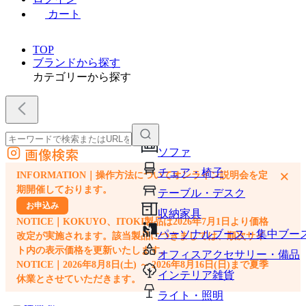
カート
TOP
ブランドから探す
カテゴリーから探す
画像検索
ソファ
外部サイトの商品をカートに追加
チェア・椅子
×
INFORMATION｜操作方法についてオンライン説明会を定
他のサイトで見つけた商品ページのURLを貼り付けて、カートに追加できます
期開催しております。
テーブル・デスク
お申込み
収納家具
NOTICE｜KOKUYO、ITOKI製品は2026年7月1日より価格
パーソナルブース・集中ブー
改定が実施されます。該当製品につきましては、順次サイ
ト内の表示価格を更新いたします。
オフィスアクセサリー・備品
NOTICE｜2026年8月8日(土) ～ 2026年8月16日(日)まで夏季
インテリア雑貨
休業とさせていただきます。
ライト・照明