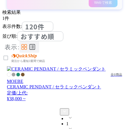
Webで検索
検索結果
1
件
120件
表示件数:
おすすめ順
並び順:
表示:
QuickShip
発注から最短2週間で納品
全8商品
MOEBE
CERAMIC PENDANT / セラミックペンダント
定価/上代:
¥38,000 ~
1