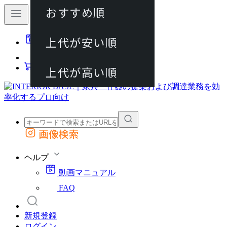
おすすめ順
80件
上代が安い順
動画マニュアル
120件
FAQ
カート
上代が高い順
画像検索
外部サイトの商品をカートに追加
他のサイトで見つけた商品ページのURLを貼り付けて、カートに追加できます
ヘルプ
動画マニュアル
FAQ
新規登録
ログイン