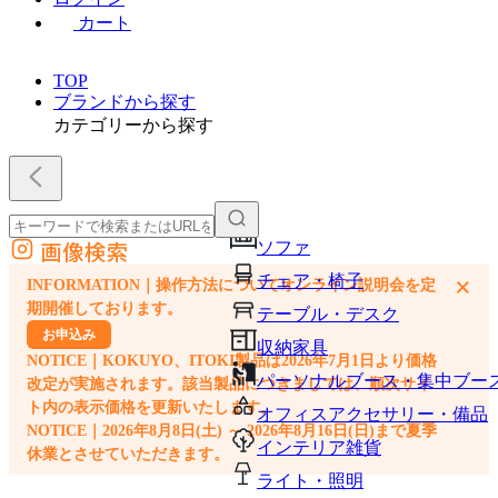
カート
TOP
ブランドから探す
カテゴリーから探す
画像検索
ソファ
外部サイトの商品をカートに追加
チェア・椅子
×
INFORMATION｜操作方法についてオンライン説明会を定
他のサイトで見つけた商品ページのURLを貼り付けて、カートに追加できます
期開催しております。
テーブル・デスク
お申込み
収納家具
NOTICE｜KOKUYO、ITOKI製品は2026年7月1日より価格
パーソナルブース・集中ブー
改定が実施されます。該当製品につきましては、順次サイ
ト内の表示価格を更新いたします。
オフィスアクセサリー・備品
NOTICE｜2026年8月8日(土) ～ 2026年8月16日(日)まで夏季
インテリア雑貨
休業とさせていただきます。
ライト・照明