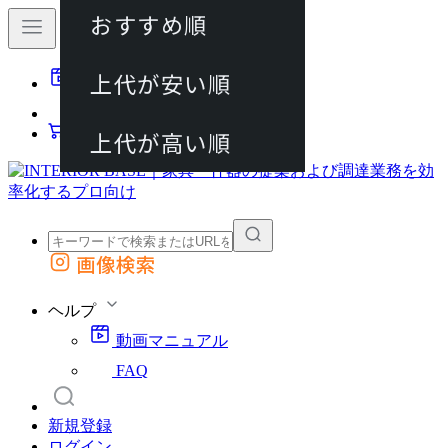
おすすめ順
80件
上代が安い順
動画マニュアル
120件
FAQ
カート
上代が高い順
画像検索
外部サイトの商品をカートに追加
他のサイトで見つけた商品ページのURLを貼り付けて、カートに追加できます
ヘルプ
動画マニュアル
FAQ
新規登録
ログイン