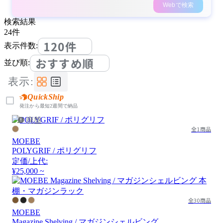
Webで検索
検索結果
24
件
120件
表示件数:
おすすめ順
並び順:
表示:
QuickShip
発注から最短2週間で納品
廃盤
全1商品
MOEBE
POLYGRIF / ポリグリフ
定価/上代:
¥25,000 ~
全30商品
MOEBE
Magazine Shelving / マガジンシェルビング