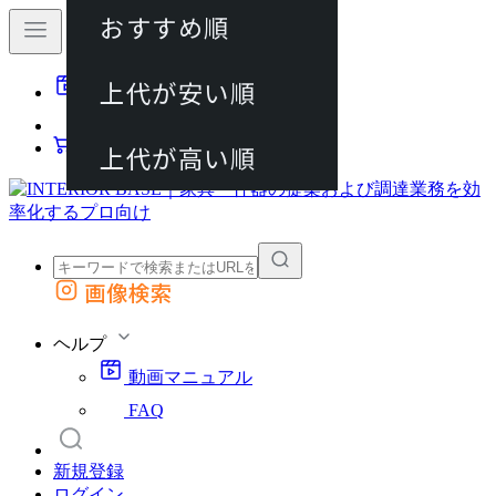
おすすめ順
80件
上代が安い順
動画マニュアル
120件
FAQ
カート
上代が高い順
画像検索
外部サイトの商品をカートに追加
他のサイトで見つけた商品ページのURLを貼り付けて、カートに追加できます
ヘルプ
動画マニュアル
FAQ
新規登録
ログイン