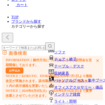
カート
TOP
ブランドから探す
カテゴリーから探す
画像検索
ソファ
外部サイトの商品をカートに追加
チェア・椅子
×
INFORMATION｜操作方法についてオンライン説明会を定
他のサイトで見つけた商品ページのURLを貼り付けて、カートに追加できます
期開催しております。
テーブル・デスク
お申込み
収納家具
NOTICE｜KOKUYO、ITOKI製品は2026年7月1日より価格
パーソナルブース・集中ブー
改定が実施されます。該当製品につきましては、順次サイ
ト内の表示価格を更新いたします。
オフィスアクセサリー・備品
NOTICE｜2026年8月8日(土) ～ 2026年8月16日(日)まで夏季
インテリア雑貨
休業とさせていただきます。
ライト・照明