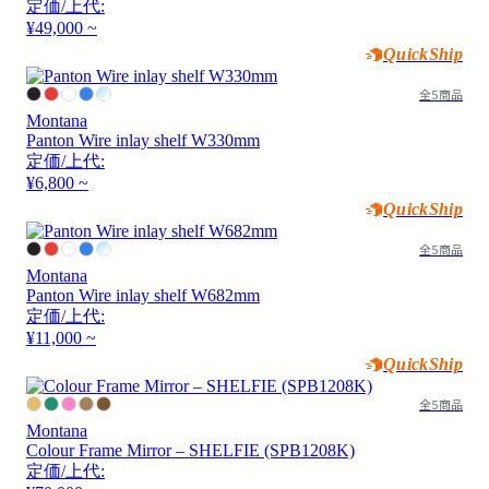
定価/上代:
¥49,000 ~
QuickShip
全5商品
Montana
Panton Wire inlay shelf W330mm
定価/上代:
¥6,800 ~
QuickShip
全5商品
Montana
Panton Wire inlay shelf W682mm
定価/上代:
¥11,000 ~
QuickShip
全5商品
Montana
Colour Frame Mirror – SHELFIE (SPB1208K)
定価/上代: