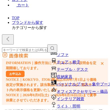
カート
TOP
ブランドから探す
カテゴリーから探す
画像検索
ソファ
外部サイトの商品をカートに追加
チェア・椅子
×
INFORMATION｜操作方法についてオンライン説明会を定
他のサイトで見つけた商品ページのURLを貼り付けて、カートに追加できます
期開催しております。
テーブル・デスク
お申込み
収納家具
NOTICE｜KOKUYO、ITOKI製品は2026年7月1日より価格
パーソナルブース・集中ブー
改定が実施されます。該当製品につきましては、順次サイ
ト内の表示価格を更新いたします。
オフィスアクセサリー・備品
NOTICE｜2026年8月8日(土) ～ 2026年8月16日(日)まで夏季
インテリア雑貨
休業とさせていただきます。
ライト・照明