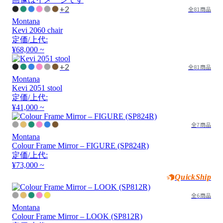
+2
全81商品
Montana
Kevi 2060 chair
定価/上代:
¥68,000 ~
+2
全81商品
Montana
Kevi 2051 stool
定価/上代:
¥41,000 ~
全7商品
Montana
Colour Frame Mirror – FIGURE (SP824R)
定価/上代:
¥73,000 ~
QuickShip
全6商品
Montana
Colour Frame Mirror – LOOK (SP812R)