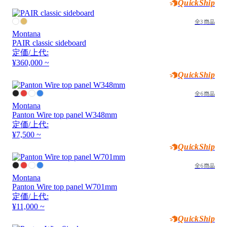
QuickShip
全3商品
Montana
PAIR classic sideboard
定価/上代:
¥360,000 ~
QuickShip
全6商品
Montana
Panton Wire top panel W348mm
定価/上代:
¥7,500 ~
QuickShip
全6商品
Montana
Panton Wire top panel W701mm
定価/上代:
¥11,000 ~
QuickShip