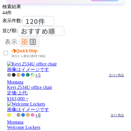
検索結果
44
件
120件
表示件数:
おすすめ順
並び順:
表示:
QuickShip
発注から最短2週間で納品
画像はイメージです
+5
全261商品
Montana
Kevi 2534U office chair
定価/上代:
¥163,000 ~
画像はイメージです
+8
全41商品
Montana
Welcome Lockers