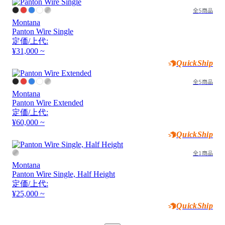
全5商品
Montana
Panton Wire Single
定価/上代:
¥31,000 ~
QuickShip
全5商品
Montana
Panton Wire Extended
定価/上代:
¥60,000 ~
QuickShip
全1商品
Montana
Panton Wire Single, Half Height
定価/上代:
¥25,000 ~
QuickShip