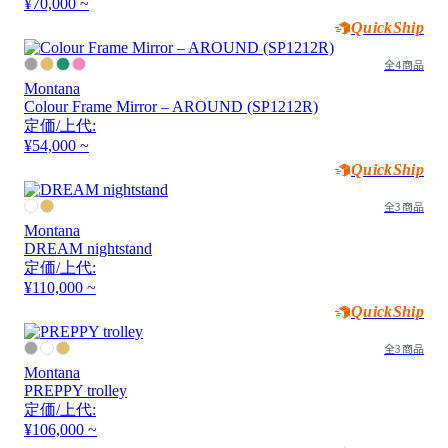
¥70,000 ~
QuickShip
全4商品
Montana
Colour Frame Mirror – AROUND (SP1212R)
定価/上代:
¥54,000 ~
QuickShip
全3商品
Montana
DREAM nightstand
定価/上代:
¥110,000 ~
QuickShip
全3商品
Montana
PREPPY trolley
定価/上代:
¥106,000 ~