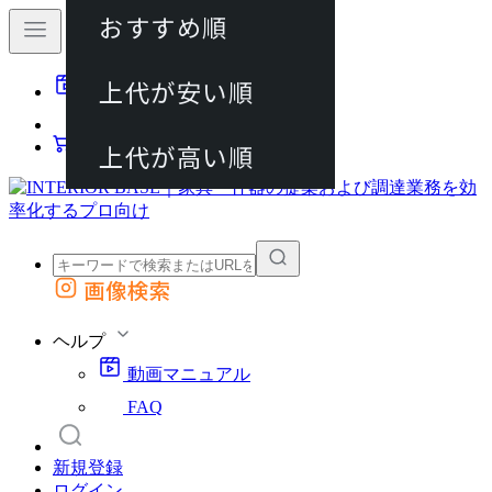
おすすめ順
80件
上代が安い順
動画マニュアル
120件
FAQ
カート
上代が高い順
画像検索
外部サイトの商品をカートに追加
他のサイトで見つけた商品ページのURLを貼り付けて、カートに追加できます
ヘルプ
動画マニュアル
FAQ
新規登録
ログイン