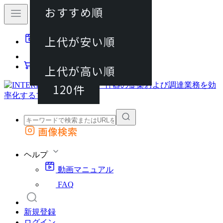
おすすめ順
40件
上代が安い順
動画マニュアル
80件
FAQ
カート
上代が高い順
120件
画像検索
外部サイトの商品をカートに追加
他のサイトで見つけた商品ページのURLを貼り付けて、カートに追加できます
ヘルプ
動画マニュアル
FAQ
新規登録
ログイン