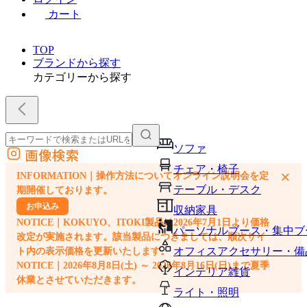
カート
TOP
ブランドから探す
カテゴリーから探す
ソファ
画像検索
外部サイトの商品をカートに追加
チェア・椅子
×
INFORMATION｜操作方法についてオンライン説明会を定
他のサイトで見つけた商品ページのURLを貼り付けて、カートに追加できます
テーブル・デスク
期開催しております。
お申込み
収納家具
NOTICE｜KOKUYO、ITOKI製品は2026年7月1日より価格
パーソナルブース・集中ブ
改定が実施されます。該当製品につきましては、順次サイ
オフィスアクセサリー・備
ト内の表示価格を更新いたします。
NOTICE｜2026年8月8日(土) ～ 2026年8月16日(日)まで夏季
インテリア雑貨
休業とさせていただきます。
ライト・照明