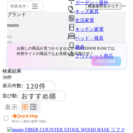
ガーデン・屋外
検索条件：
検索条件をクリア
キッズ家具
ブランド
生活家電
muuto
キッチン家電
ベッド・寝具
建具
お探しの商品が見つかりませんか？INTERIOR BASEでは、
外部サイトの商品でもお見積もり可能です！
アウトレット商品
Webで検索
検索結果
39
件
120件
表示件数:
おすすめ順
並び順:
表示:
QuickShip
発注から最短2週間で納品