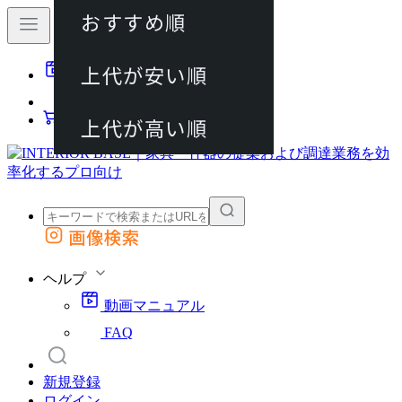
おすすめ順
80件
上代が安い順
動画マニュアル
120件
FAQ
カート
上代が高い順
画像検索
外部サイトの商品をカートに追加
他のサイトで見つけた商品ページのURLを貼り付けて、カートに追加できます
ヘルプ
動画マニュアル
FAQ
新規登録
ログイン