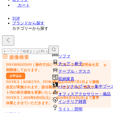
カート
TOP
ブランドから探す
カテゴリーから探す
画像検索
ソファ
外部サイトの商品をカートに追加
チェア・椅子
×
INFORMATION｜操作方法についてオンライン説明会を定
他のサイトで見つけた商品ページのURLを貼り付けて、カートに追加できます
期開催しております。
テーブル・デスク
お申込み
収納家具
NOTICE｜KOKUYO、ITOKI製品は2026年7月1日より価格
パーソナルブース・集中ブー
改定が実施されます。該当製品につきましては、順次サイ
ト内の表示価格を更新いたします。
オフィスアクセサリー・備品
NOTICE｜2026年8月8日(土) ～ 2026年8月16日(日)まで夏季
インテリア雑貨
休業とさせていただきます。
ライト・照明