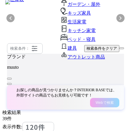
ガーデン・屋外
キッズ家具
生活家電
キッチン家電
ベッド・寝具
建具
検索条件：
検索条件をクリア
ブランド
アウトレット商品
muuto
お探しの商品が見つかりませんか？INTERIOR BASEでは、
外部サイトの商品でもお見積もり可能です！
Webで検索
検索結果
39
件
120件
表示件数: