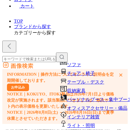
カート
TOP
ブランドから探す
カテゴリーから探す
画像検索
ソファ
外部サイトの商品をカートに追加
チェア・椅子
×
INFORMATION｜操作方法についてオンライン説明会を定
他のサイトで見つけた商品ページのURLを貼り付けて、カートに追加できます
期開催しております。
テーブル・デスク
お申込み
収納家具
NOTICE｜KOKUYO、ITOKI製品は2026年7月1日より価格
パーソナルブース・集中ブー
改定が実施されます。該当製品につきましては、順次サイ
ト内の表示価格を更新いたします。
オフィスアクセサリー・備品
NOTICE｜2026年8月8日(土) ～ 2026年8月16日(日)まで夏季
インテリア雑貨
休業とさせていただきます。
ライト・照明