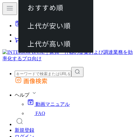
おすすめ順
80件
上代が安い順
動画マニュアル
120件
FAQ
カート
上代が高い順
画像検索
外部サイトの商品をカートに追加
他のサイトで見つけた商品ページのURLを貼り付けて、カートに追加できます
ヘルプ
動画マニュアル
FAQ
新規登録
ログイン