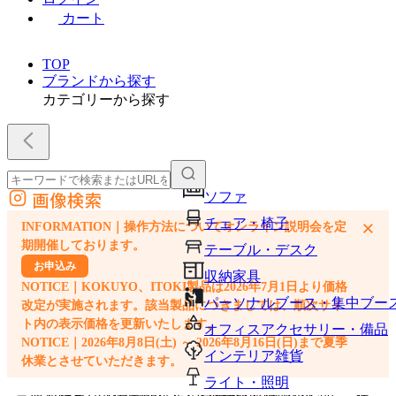
カート
TOP
ブランドから探す
カテゴリーから探す
画像検索
ソファ
外部サイトの商品をカートに追加
チェア・椅子
×
INFORMATION｜操作方法についてオンライン説明会を定
他のサイトで見つけた商品ページのURLを貼り付けて、カートに追加できます
期開催しております。
テーブル・デスク
お申込み
収納家具
NOTICE｜KOKUYO、ITOKI製品は2026年7月1日より価格
パーソナルブース・集中ブー
改定が実施されます。該当製品につきましては、順次サイ
ト内の表示価格を更新いたします。
オフィスアクセサリー・備品
NOTICE｜2026年8月8日(土) ～ 2026年8月16日(日)まで夏季
インテリア雑貨
休業とさせていただきます。
ライト・照明