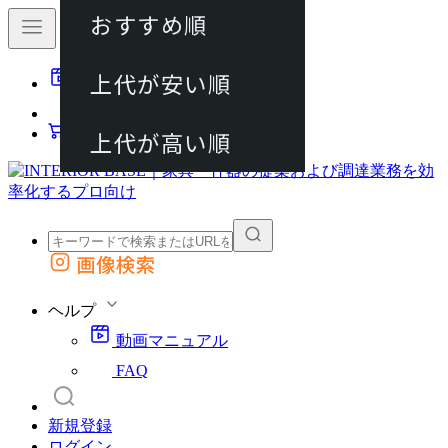
おすすめ順
80件
上代が安い順
動画マニュアル
120件
FAQ
カート
上代が高い順
画像検索
外部サイトの商品をカートに追加
他のサイトで見つけた商品ページのURLを貼り付けて、カートに追加できます
ヘルプ
動画マニュアル
FAQ
新規登録
ログイン