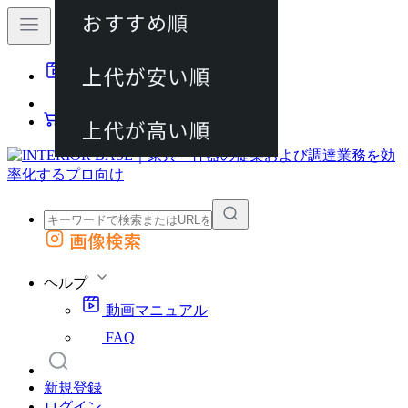
おすすめ順
80件
上代が安い順
動画マニュアル
120件
FAQ
カート
上代が高い順
画像検索
外部サイトの商品をカートに追加
他のサイトで見つけた商品ページのURLを貼り付けて、カートに追加できます
ヘルプ
動画マニュアル
FAQ
新規登録
ログイン