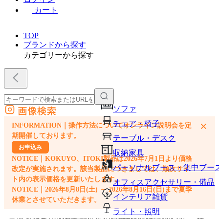
カート
TOP
ブランドから探す
カテゴリーから探す
画像検索
ソファ
外部サイトの商品をカートに追加
チェア・椅子
×
INFORMATION｜操作方法についてオンライン説明会を定
他のサイトで見つけた商品ページのURLを貼り付けて、カートに追加できます
期開催しております。
テーブル・デスク
お申込み
収納家具
NOTICE｜KOKUYO、ITOKI製品は2026年7月1日より価格
パーソナルブース・集中ブー
改定が実施されます。該当製品につきましては、順次サイ
ト内の表示価格を更新いたします。
オフィスアクセサリー・備品
NOTICE｜2026年8月8日(土) ～ 2026年8月16日(日)まで夏季
インテリア雑貨
休業とさせていただきます。
ライト・照明