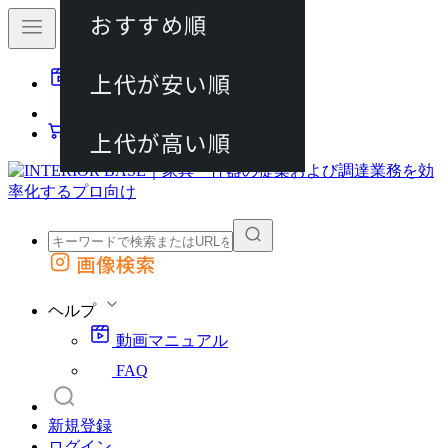
おすすめ順
80件
上代が安い順
動画マニュアル
120件
FAQ
カート
上代が高い順
画像検索
外部サイトの商品をカートに追加
他のサイトで見つけた商品ページのURLを貼り付けて、カートに追加できます
ヘルプ
動画マニュアル
FAQ
新規登録
ログイン