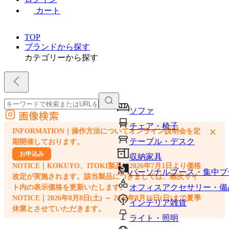
カート
TOP
ブランドから探す
カテゴリーから探す
ソファ
画像検索
外部サイトの商品をカートに追加
チェア・椅子
×
INFORMATION｜操作方法についてオンライン説明会を定
他のサイトで見つけた商品ページのURLを貼り付けて、カートに追加できます
テーブル・デスク
期開催しております。
お申込み
収納家具
NOTICE｜KOKUYO、ITOKI製品は2026年7月1日より価格
パーソナルブース・集中ブ
改定が実施されます。該当製品につきましては、順次サイ
オフィスアクセサリー・備
ト内の表示価格を更新いたします。
NOTICE｜2026年8月8日(土) ～ 2026年8月16日(日)まで夏季
インテリア雑貨
休業とさせていただきます。
ライト・照明