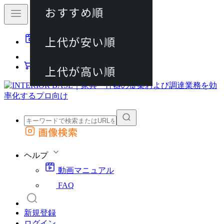
おすすめ順
80件
上代が安い順
動画マニュアル
120件
FAQ
カート
上代が高い順
画像検索
外部サイトの商品をカートに追加
他のサイトで見つけた商品ページのURLを貼り付けて、カートに追加できます
ヘルプ
動画マニュアル
FAQ
新規登録
ログイン