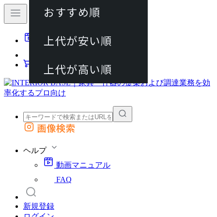
おすすめ順
80件
上代が安い順
動画マニュアル
120件
FAQ
カート
上代が高い順
画像検索
外部サイトの商品をカートに追加
他のサイトで見つけた商品ページのURLを貼り付けて、カートに追加できます
ヘルプ
動画マニュアル
FAQ
新規登録
ログイン