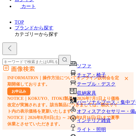
カート
TOP
ブランドから探す
カテゴリーから探す
ソファ
画像検索
外部サイトの商品をカートに追加
チェア・椅子
×
INFORMATION｜操作方法についてオンライン説明会を定
他のサイトで見つけた商品ページのURLを貼り付けて、カートに追加できます
テーブル・デスク
期開催しております。
お申込み
収納家具
NOTICE｜KOKUYO、ITOKI製品は2026年7月1日より価格
パーソナルブース・集中ブ
改定が実施されます。該当製品につきましては、順次サイ
オフィスアクセサリー・備
ト内の表示価格を更新いたします。
NOTICE｜2026年8月8日(土) ～ 2026年8月16日(日)まで夏季
インテリア雑貨
休業とさせていただきます。
ライト・照明