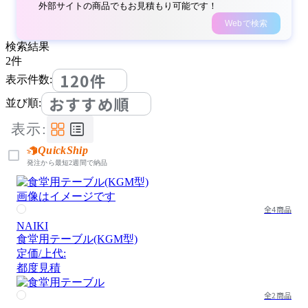
外部サイトの商品でもお見積もり可能です！
Webで検索
検索結果
2
件
120件
表示件数:
おすすめ順
並び順:
表示:
QuickShip
発注から最短2週間で納品
画像はイメージです
全4商品
NAIKI
食堂用テーブル(KGM型)
定価/上代:
都度見積
全2商品