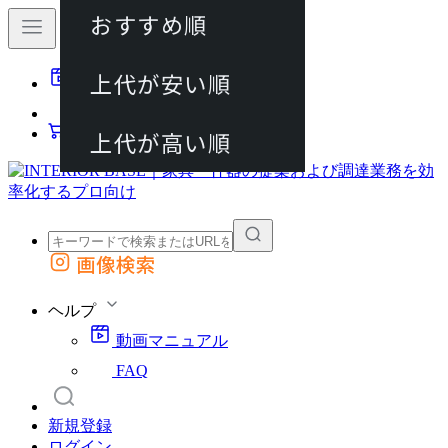
おすすめ順
80件
上代が安い順
動画マニュアル
120件
FAQ
カート
上代が高い順
画像検索
外部サイトの商品をカートに追加
他のサイトで見つけた商品ページのURLを貼り付けて、カートに追加できます
ヘルプ
動画マニュアル
FAQ
新規登録
ログイン