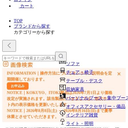
カート
TOP
ブランドから探す
カテゴリーから探す
画像検索
ソファ
外部サイトの商品をカートに追加
チェア・椅子
×
INFORMATION｜操作方法についてオンライン説明会を定
他のサイトで見つけた商品ページのURLを貼り付けて、カートに追加できます
期開催しております。
テーブル・デスク
お申込み
収納家具
NOTICE｜KOKUYO、ITOKI製品は2026年7月1日より価格
パーソナルブース・集中ブー
改定が実施されます。該当製品につきましては、順次サイ
ト内の表示価格を更新いたします。
オフィスアクセサリー・備品
NOTICE｜2026年8月8日(土) ～ 2026年8月16日(日)まで夏季
インテリア雑貨
休業とさせていただきます。
ライト・照明