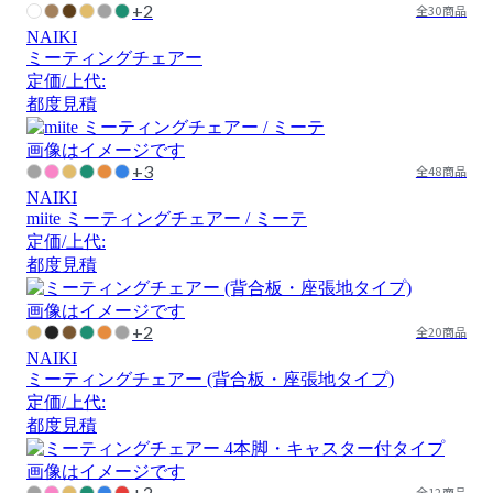
+2
全30商品
NAIKI
ミーティングチェアー
定価/上代:
都度見積
画像はイメージです
+3
全48商品
NAIKI
miite ミーティングチェアー / ミーテ
定価/上代:
都度見積
画像はイメージです
+2
全20商品
NAIKI
ミーティングチェアー (背合板・座張地タイプ)
定価/上代:
都度見積
画像はイメージです
+2
全12商品