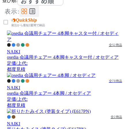
おすすめ順
並び順:
表示:
QuickShip
発注から最短2週間で納品
全52商品
NAIKI
osedia 会議用チェアー 4本脚キャスター付 / オセディア
定価/上代:
都度見積
全78商品
NAIKI
osedia 会議用チェアー 4本脚 / オセディア
定価/上代:
都度見積
全2商品
NAIKI