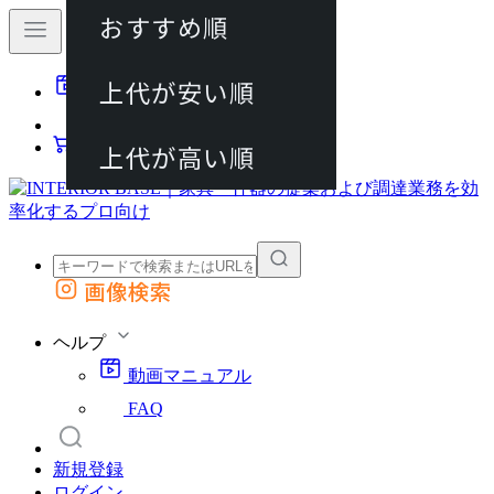
おすすめ順
80件
上代が安い順
動画マニュアル
120件
FAQ
カート
上代が高い順
画像検索
外部サイトの商品をカートに追加
他のサイトで見つけた商品ページのURLを貼り付けて、カートに追加できます
ヘルプ
動画マニュアル
FAQ
新規登録
ログイン