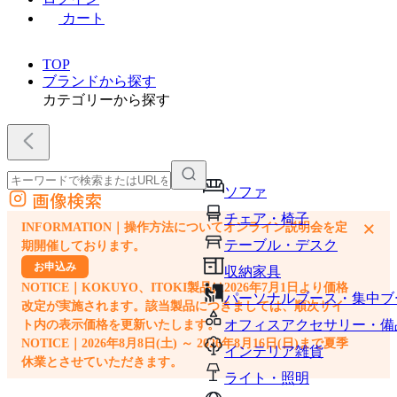
カート
TOP
ブランドから探す
カテゴリーから探す
ソファ
画像検索
外部サイトの商品をカートに追加
チェア・椅子
×
INFORMATION｜操作方法についてオンライン説明会を定
他のサイトで見つけた商品ページのURLを貼り付けて、カートに追加できます
テーブル・デスク
期開催しております。
お申込み
収納家具
NOTICE｜KOKUYO、ITOKI製品は2026年7月1日より価格
パーソナルブース・集中ブ
改定が実施されます。該当製品につきましては、順次サイ
オフィスアクセサリー・備
ト内の表示価格を更新いたします。
NOTICE｜2026年8月8日(土) ～ 2026年8月16日(日)まで夏季
インテリア雑貨
休業とさせていただきます。
ライト・照明