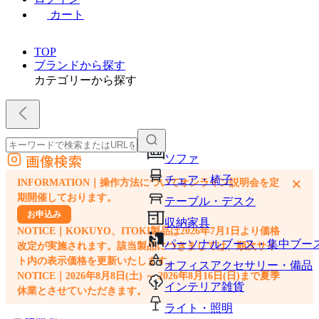
カート
TOP
ブランドから探す
カテゴリーから探す
画像検索
ソファ
外部サイトの商品をカートに追加
チェア・椅子
×
INFORMATION｜操作方法についてオンライン説明会を定
他のサイトで見つけた商品ページのURLを貼り付けて、カートに追加できます
期開催しております。
テーブル・デスク
お申込み
収納家具
NOTICE｜KOKUYO、ITOKI製品は2026年7月1日より価格
パーソナルブース・集中ブー
改定が実施されます。該当製品につきましては、順次サイ
ト内の表示価格を更新いたします。
オフィスアクセサリー・備品
NOTICE｜2026年8月8日(土) ～ 2026年8月16日(日)まで夏季
インテリア雑貨
休業とさせていただきます。
ライト・照明