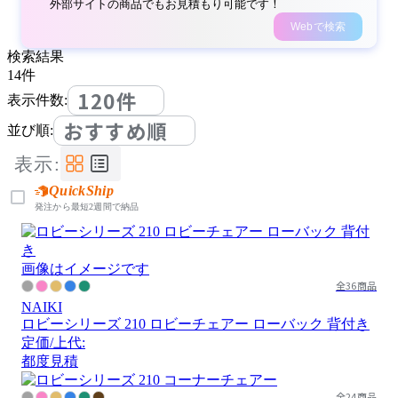
外部サイトの商品でもお見積もり可能です！
Webで検索
検索結果
14
件
120件
表示件数:
おすすめ順
並び順:
表示:
QuickShip
発注から最短2週間で納品
画像はイメージです
全36商品
NAIKI
ロビーシリーズ 210 ロビーチェアー ローバック 背付き
定価/上代:
都度見積
全24商品