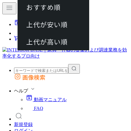
おすすめ順
80件
上代が安い順
動画マニュアル
120件
FAQ
カート
上代が高い順
画像検索
外部サイトの商品をカートに追加
他のサイトで見つけた商品ページのURLを貼り付けて、カートに追加できます
ヘルプ
動画マニュアル
FAQ
新規登録
ログイン