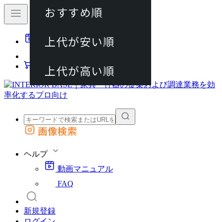
おすすめ順
80件
上代が安い順
動画マニュアル
120件
FAQ
カート
上代が高い順
画像検索
外部サイトの商品をカートに追加
他のサイトで見つけた商品ページのURLを貼り付けて、カートに追加できます
ヘルプ
動画マニュアル
FAQ
新規登録
ログイン