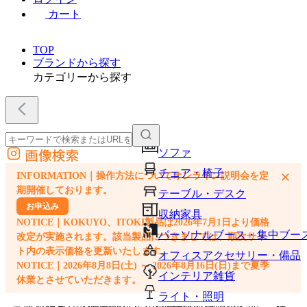
カート
TOP
ブランドから探す
カテゴリーから探す
画像検索
ソファ
外部サイトの商品をカートに追加
チェア・椅子
×
INFORMATION｜操作方法についてオンライン説明会を定
他のサイトで見つけた商品ページのURLを貼り付けて、カートに追加できます
期開催しております。
テーブル・デスク
お申込み
収納家具
NOTICE｜KOKUYO、ITOKI製品は2026年7月1日より価格
パーソナルブース・集中ブー
改定が実施されます。該当製品につきましては、順次サイ
ト内の表示価格を更新いたします。
オフィスアクセサリー・備品
NOTICE｜2026年8月8日(土) ～ 2026年8月16日(日)まで夏季
インテリア雑貨
休業とさせていただきます。
ライト・照明