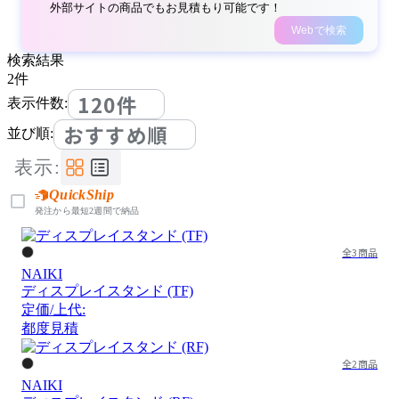
外部サイトの商品でもお見積もり可能です！
Webで検索
検索結果
2
件
120件
表示件数:
おすすめ順
並び順:
表示:
QuickShip
発注から最短2週間で納品
全3商品
NAIKI
ディスプレイスタンド (TF)
定価/上代:
都度見積
全2商品
NAIKI