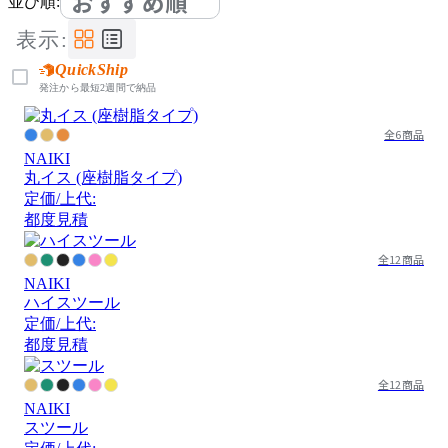
おすすめ順
並び順:
表示:
QuickShip
発注から最短2週間で納品
全6商品
NAIKI
丸イス (座樹脂タイプ)
定価/上代:
都度見積
全12商品
NAIKI
ハイスツール
定価/上代:
都度見積
全12商品
NAIKI
スツール