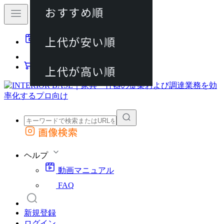
おすすめ順
80件
上代が安い順
動画マニュアル
120件
FAQ
カート
上代が高い順
画像検索
外部サイトの商品をカートに追加
他のサイトで見つけた商品ページのURLを貼り付けて、カートに追加できます
ヘルプ
動画マニュアル
FAQ
新規登録
ログイン