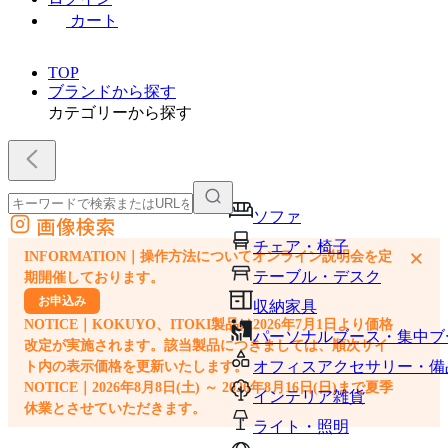
カート
TOP
ブランドから探す
カテゴリーから探す
ソファ
画像検索
外部サイトの商品をカートに追加
チェア・椅子
×
INFORMATION｜操作方法についてオンライン説明会を定
他のサイトで見つけた商品ページのURLを貼り付けて、カートに追加できます
テーブル・デスク
期開催しております。
お申込み
収納家具
NOTICE｜KOKUYO、ITOKI製品は2026年7月1日より価格
パーソナルブース・集中ブ
改定が実施されます。該当製品につきましては、順次サイ
オフィスアクセサリー・備
ト内の表示価格を更新いたします。
NOTICE｜2026年8月8日(土) ～ 2026年8月16日(日)まで夏季
インテリア雑貨
休業とさせていただきます。
ライト・照明