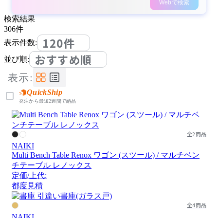
Webで検索
検索結果
306
件
120件
表示件数:
おすすめ順
並び順:
表示:
QuickShip
発注から最短2週間で納品
全2商品
NAIKI
Multi Bench Table Renox ワゴン (スツール) / マルチベン
チテーブル レノックス
定価/上代:
都度見積
全4商品
NAIKI