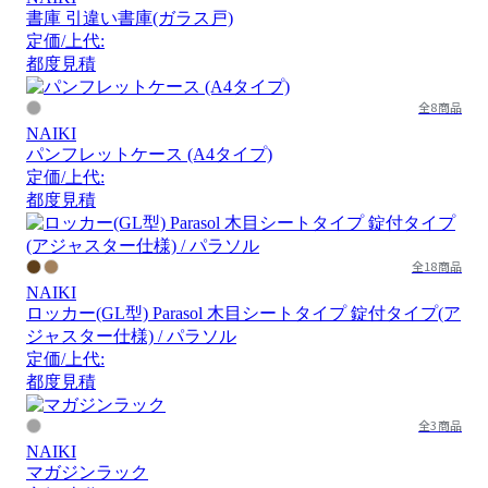
書庫 引違い書庫(ガラス戸)
定価/上代:
都度見積
全8商品
NAIKI
パンフレットケース (A4タイプ)
定価/上代:
都度見積
全18商品
NAIKI
ロッカー(GL型) Parasol 木目シートタイプ 錠付タイプ(ア
ジャスター仕様) / パラソル
定価/上代:
都度見積
全3商品
NAIKI
マガジンラック