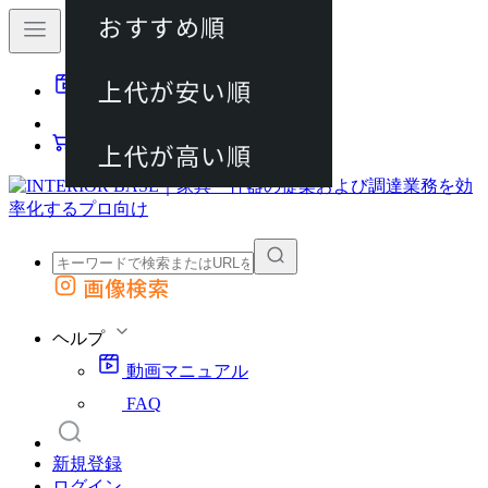
おすすめ順
80件
上代が安い順
動画マニュアル
120件
FAQ
カート
上代が高い順
画像検索
外部サイトの商品をカートに追加
他のサイトで見つけた商品ページのURLを貼り付けて、カートに追加できます
ヘルプ
動画マニュアル
FAQ
新規登録
ログイン