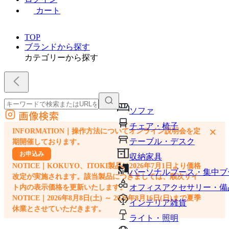
カート
TOP
ブランドから探す
カテゴリーから探す
ソファ
画像検索
外部サイトの商品をカートに追加
チェア・椅子
×
INFORMATION｜操作方法についてオンライン説明会を定
他のサイトで見つけた商品ページのURLを貼り付けて、カートに追加できます
テーブル・デスク
期開催しております。
お申込み
収納家具
NOTICE｜KOKUYO、ITOKI製品は2026年7月1日より価格
パーソナルブース・集中ブ
改定が実施されます。該当製品につきましては、順次サイ
オフィスアクセサリー・備
ト内の表示価格を更新いたします。
NOTICE｜2026年8月8日(土) ～ 2026年8月16日(日)まで夏季
インテリア雑貨
休業とさせていただきます。
ライト・照明