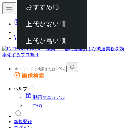
おすすめ順
80件
上代が安い順
動画マニュアル
120件
FAQ
カート
上代が高い順
画像検索
外部サイトの商品をカートに追加
他のサイトで見つけた商品ページのURLを貼り付けて、カートに追加できます
ヘルプ
動画マニュアル
FAQ
新規登録
ログイン