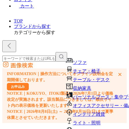
カート
TOP
ブランドから探す
カテゴリーから探す
ソファ
画像検索
外部サイトの商品をカートに追加
チェア・椅子
×
INFORMATION｜操作方法についてオンライン説明会を定
他のサイトで見つけた商品ページのURLを貼り付けて、カートに追加できます
テーブル・デスク
期開催しております。
お申込み
収納家具
NOTICE｜KOKUYO、ITOKI製品は2026年7月1日より価格
パーソナルブース・集中ブ
改定が実施されます。該当製品につきましては、順次サイ
オフィスアクセサリー・備
ト内の表示価格を更新いたします。
NOTICE｜2026年8月8日(土) ～ 2026年8月16日(日)まで夏季
インテリア雑貨
休業とさせていただきます。
ライト・照明