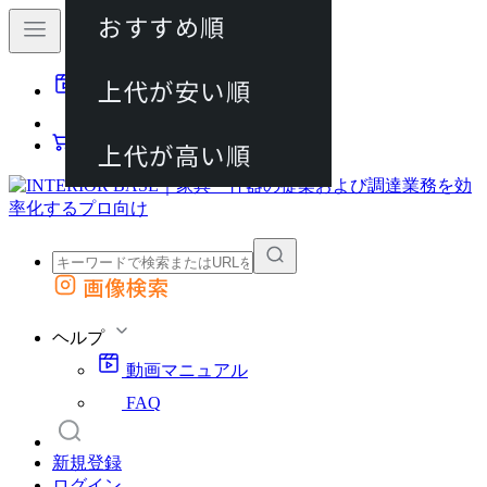
おすすめ順
80件
上代が安い順
動画マニュアル
120件
FAQ
カート
上代が高い順
画像検索
外部サイトの商品をカートに追加
他のサイトで見つけた商品ページのURLを貼り付けて、カートに追加できます
ヘルプ
動画マニュアル
FAQ
新規登録
ログイン