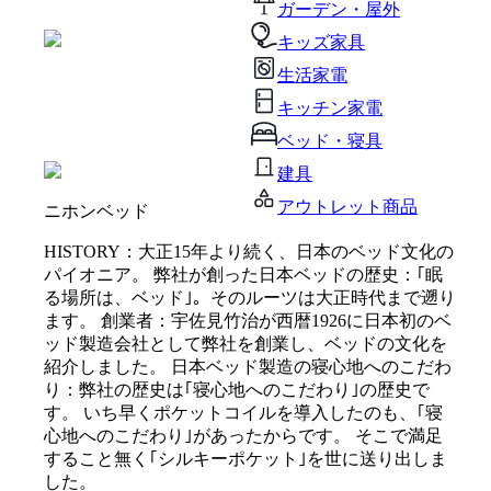
ガーデン・屋外
キッズ家具
生活家電
キッチン家電
ベッド・寝具
建具
アウトレット商品
ニホンベッド
HISTORY：大正15年より続く、日本のベッド文化の
パイオニア。 弊社が創った日本ベッドの歴史：｢眠
る場所は、ベッド｣。そのルーツは大正時代まで遡り
ます。 創業者：宇佐見竹治が西暦1926に日本初のベ
ッド製造会社として弊社を創業し、ベッドの文化を
紹介しました。 日本ベッド製造の寝心地へのこだわ
り：弊社の歴史は｢寝心地へのこだわり｣の歴史で
す。 いち早くポケットコイルを導入したのも、｢寝
心地へのこだわり｣があったからです。 そこで満足
すること無く｢シルキーポケット｣を世に送り出しま
した。