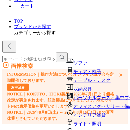
カート
TOP
ブランドから探す
カテゴリーから探す
ソファ
画像検索
外部サイトの商品をカートに追加
チェア・椅子
×
INFORMATION｜操作方法についてオンライン説明会を定
他のサイトで見つけた商品ページのURLを貼り付けて、カートに追加できます
テーブル・デスク
期開催しております。
お申込み
収納家具
NOTICE｜KOKUYO、ITOKI製品は2026年7月1日より価格
パーソナルブース・集中ブ
改定が実施されます。該当製品につきましては、順次サイ
オフィスアクセサリー・備
ト内の表示価格を更新いたします。
NOTICE｜2026年8月8日(土) ～ 2026年8月16日(日)まで夏季
インテリア雑貨
休業とさせていただきます。
ライト・照明