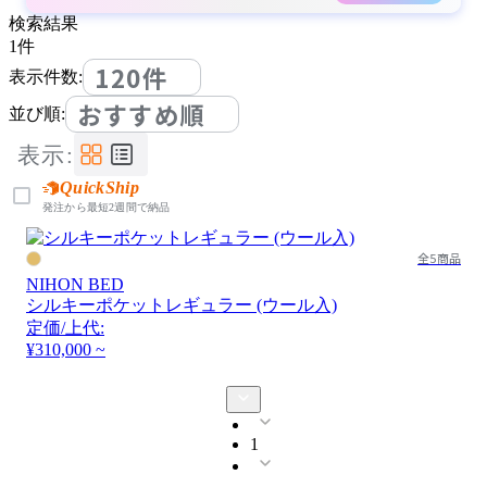
検索結果
1
件
120件
表示件数:
おすすめ順
並び順:
表示:
QuickShip
発注から最短2週間で納品
全5商品
NIHON BED
シルキーポケットレギュラー (ウール入)
定価/上代:
¥310,000 ~
1