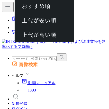
おすすめ順
80件
上代が安い順
動画マニュアル
120件
FAQ
カート
上代が高い順
画像検索
外部サイトの商品をカートに追加
他のサイトで見つけた商品ページのURLを貼り付けて、カートに追加できます
ヘルプ
動画マニュアル
FAQ
新規登録
ログイン