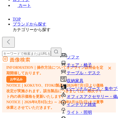
カート
TOP
ブランドから探す
カテゴリーから探す
ソファ
画像検索
外部サイトの商品をカートに追加
チェア・椅子
×
INFORMATION｜操作方法についてオンライン説明会を定
他のサイトで見つけた商品ページのURLを貼り付けて、カートに追加できます
テーブル・デスク
期開催しております。
お申込み
収納家具
NOTICE｜KOKUYO、ITOKI製品は2026年7月1日より価格
パーソナルブース・集中ブ
改定が実施されます。該当製品につきましては、順次サイ
オフィスアクセサリー・備
ト内の表示価格を更新いたします。
NOTICE｜2026年8月8日(土) ～ 2026年8月16日(日)まで夏季
インテリア雑貨
休業とさせていただきます。
ライト・照明