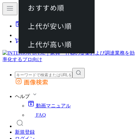
おすすめ順
80件
上代が安い順
動画マニュアル
120件
FAQ
カート
上代が高い順
画像検索
外部サイトの商品をカートに追加
他のサイトで見つけた商品ページのURLを貼り付けて、カートに追加できます
ヘルプ
動画マニュアル
FAQ
新規登録
ログイン