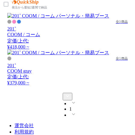
QuickShip
発注から最短2週間で納品
全3商品
201˚
COOM / コーム
定価/上代:
¥418,000 ~
全1商品
201˚
COOM gray
定価/上代:
¥379,000 ~
1
運営会社
利用規約