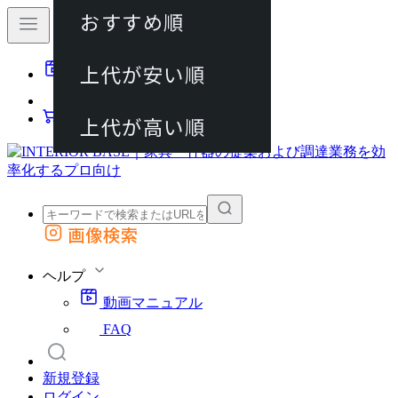
おすすめ順
80件
上代が安い順
動画マニュアル
120件
FAQ
カート
上代が高い順
画像検索
外部サイトの商品をカートに追加
他のサイトで見つけた商品ページのURLを貼り付けて、カートに追加できます
ヘルプ
動画マニュアル
FAQ
新規登録
ログイン