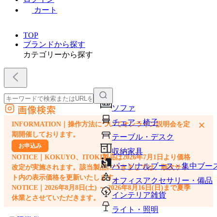
カート
TOP
ブランドから探す
カテゴリーから探す
画像検索
ソファ
外部サイトの商品をカートに追加
チェア・椅子
×
INFORMATION｜操作方法についてオンライン説明会を定
他のサイトで見つけた商品ページのURLを貼り付けて、カートに追加できます
期開催しております。
テーブル・デスク
お申込み
収納家具
NOTICE｜KOKUYO、ITOKI製品は2026年7月1日より価格
パーソナルブース・集中ブー
改定が実施されます。該当製品につきましては、順次サイ
ト内の表示価格を更新いたします。
オフィスアクセサリー・備品
NOTICE｜2026年8月8日(土) ～ 2026年8月16日(日)まで夏季
インテリア雑貨
休業とさせていただきます。
ライト・照明