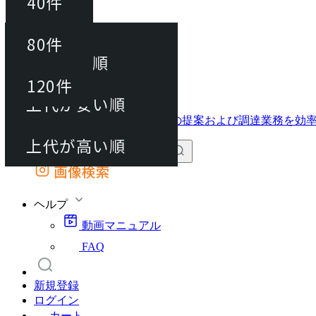
40件
並び替え
40件
80件
おすすめ順
動画マニュアル
80件
120件
FAQ
カート
上代が安い順
120件
上代が高い順
画像検索
外部サイトの商品をカートに追加
他のサイトで見つけた商品ページのURLを貼り付けて、カートに追加できます
ヘルプ
動画マニュアル
FAQ
新規登録
ログイン
カート