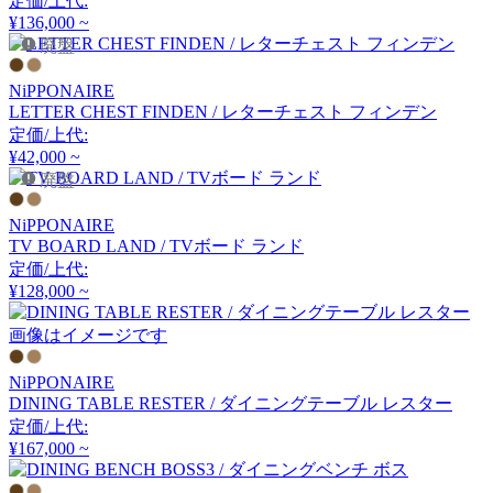
定価/上代:
アルナイ
¥136,000 ~
廃盤
NiPPONAIRE
Astep
LETTER CHEST FINDEN / レターチェスト フィンデン
定価/上代:
アステップ
¥42,000 ~
廃盤
AZUMAYA
NiPPONAIRE
TV BOARD LAND / TVボード ランド
アズマヤ
定価/上代:
¥128,000 ~
画像はイメージです
B-LINE
NiPPONAIRE
ビーライン
DINING TABLE RESTER / ダイニングテーブル レスター
定価/上代:
¥167,000 ~
B.C. SAN MICHELE