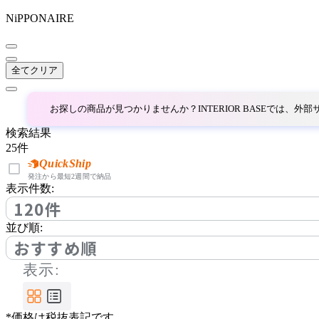
NiPPONAIRE
~
AINX
mm
全てクリア
アイネクス
お探しの商品が見つかりませんか？INTERIOR BASEでは、
aluna
検索結果
25
件
アルナ
QuickShip
発注から最短2週間で納品
表示件数:
120件
Andreu World
並び順:
アンドリューワールド
おすすめ順
表示:
ANONIMA CASTELLI
*価格は税抜表記です