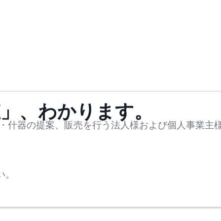
値」、わかります。
・什器の提案、販売を行う法人様および個人事業主
い。