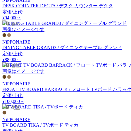
NiPPONAIRE
アーメット
DESK COUNTER DECTA / デスク カウンター デクタ
定価/上代:
¥94,000 ~
ART WORK STUDIO
廃盤
画像はイメージです
アートワークスタジオ
NiPPONAIRE
DINING TABLE GRAND3 / ダイニングテーブル グランド
定価/上代:
artek
¥88,000 ~
廃盤
アルテック
画像はイメージです
NiPPONAIRE
FROAT TV BOARD BARRACK / フロート TVボード バラッ
Artemide
定価/上代:
¥100,000 ~
アルテミデ
廃盤
NiPPONAIRE
ARUNAi
TV BOARD TIKA / TVボード ティカ