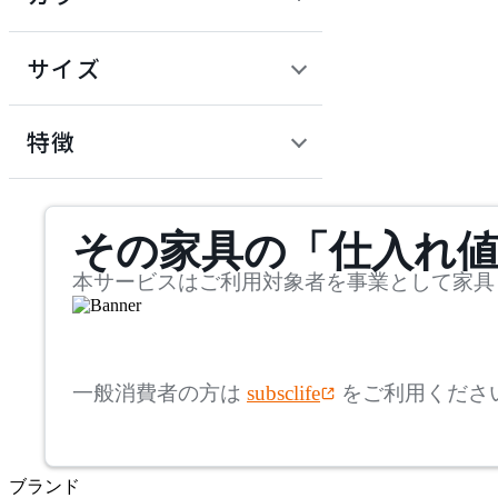
~
建具
オフプライス什器
円
サイズ
ADAL
幅
アダル
検索
特徴
~
ADAL TOTAL INTERIOR
mm
サステナビリティ商品
COLLECTION
その家具の「仕入れ
奥行
検索
アダルトータルインテリ
アコレクション
~
本サービスはご利用対象者を事業として家具
ADRS
mm
高さ
検索
アドレス
一般消費者の方は
subsclife
をご利用くださ
~
AICO
mm
ブランド
座面高
検索
アイコ