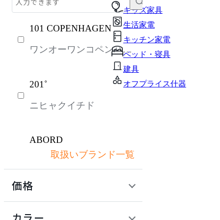
収納家具
キッズ家具
生活家電
101 COPENHAGEN
ソファ
キッチン家電
ワンオーワンコペンハー
パーソナルブース・集中ブース
ベッド・寝具
ゲン
オフィスアクセサリー・備品
建具
201˚
オフプライス什器
インテリア雑貨
ニヒャクイチド
ライト・照明
ガーデン・屋外
ABORD
キッズ家具
取扱いブランド一覧
アボール
生活家電
価格
キッチン家電
ACME Furniture
ベッド・寝具
定価 / 上代 (税抜)
検索
カラー
アクメファニチャー