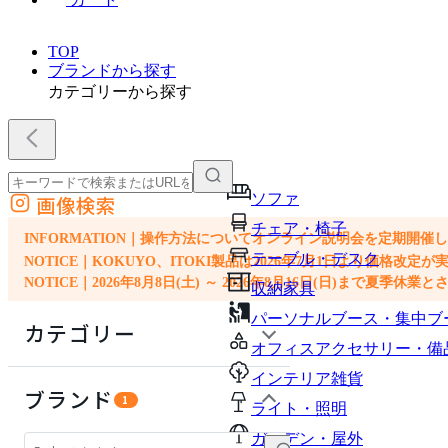
TOP
ブランドから探す
カテゴリーから探す
ソファ
画像検索
外部サイトの商品をカートに追加
チェア・椅子
他のサイトで見つけた商品ページのURLを貼り付けて、カートに追加できます
INFORMATION｜操作方法についてオンライン説明会を定期開催
テーブル・デスク
NOTICE｜KOKUYO、ITOKI製品は2026年7月1日より価
NOTICE｜2026年8月8日(土) ～ 2026年8月16日(日)まで夏季休
収納家具
パーソナルブース・集中ブ
カテゴリー
オフィスアクセサリー・備
インテリア雑貨
チェア・椅子
ブランド
1
ライト・照明
テーブル・デスク
ガーデン・屋外