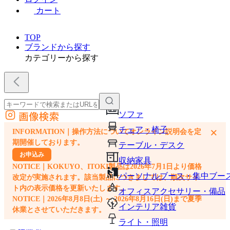
カート
TOP
ブランドから探す
カテゴリーから探す
画像検索
ソファ
外部サイトの商品をカートに追加
チェア・椅子
×
INFORMATION｜操作方法についてオンライン説明会を定
他のサイトで見つけた商品ページのURLを貼り付けて、カートに追加できます
期開催しております。
テーブル・デスク
お申込み
収納家具
NOTICE｜KOKUYO、ITOKI製品は2026年7月1日より価格
パーソナルブース・集中ブー
改定が実施されます。該当製品につきましては、順次サイ
ト内の表示価格を更新いたします。
オフィスアクセサリー・備品
NOTICE｜2026年8月8日(土) ～ 2026年8月16日(日)まで夏季
インテリア雑貨
休業とさせていただきます。
ライト・照明