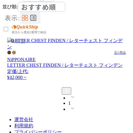
おすすめ順
並び順:
表示:
QuickShip
発注から最短2週間で納品
廃盤
全2商品
NiPPONAIRE
LETTER CHEST FINDEN / レターチェスト フィンデン
定価/上代:
¥42,000 ~
1
運営会社
利用規約
プライバシーポリシー