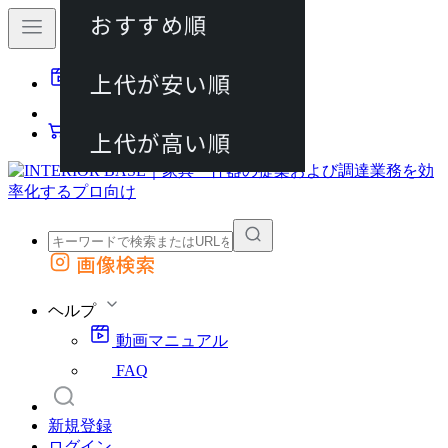
おすすめ順
80件
上代が安い順
動画マニュアル
120件
FAQ
カート
上代が高い順
画像検索
外部サイトの商品をカートに追加
他のサイトで見つけた商品ページのURLを貼り付けて、カートに追加できます
ヘルプ
動画マニュアル
FAQ
新規登録
ログイン