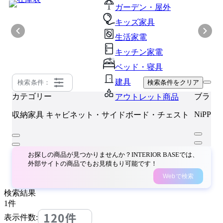
ガーデン・屋外
キッズ家具
生活家電
キッチン家電
ベッド・寝具
建具
検索条件：
検索条件をクリア
カテゴリー
ブラン
アウトレット商品
NiPPON
収納家具
キャビネット・サイドボード・チェスト
お探しの商品が見つかりませんか？INTERIOR BASEでは、
外部サイトの商品でもお見積もり可能です！
Webで検索
検索結果
1
件
120件
表示件数: