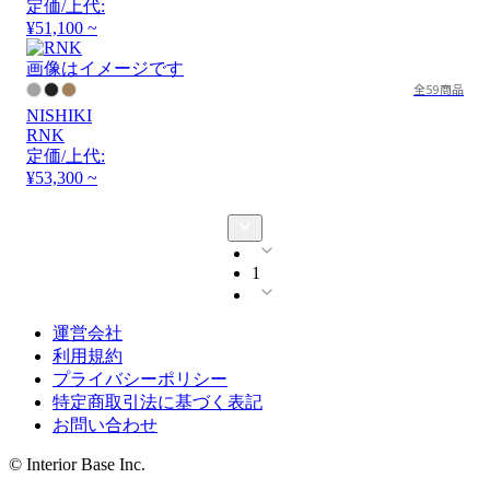
定価/上代:
¥51,100 ~
画像はイメージです
全59商品
NISHIKI
RNK
定価/上代:
¥53,300 ~
1
運営会社
利用規約
プライバシーポリシー
特定商取引法に基づく表記
お問い合わせ
© Interior Base Inc.