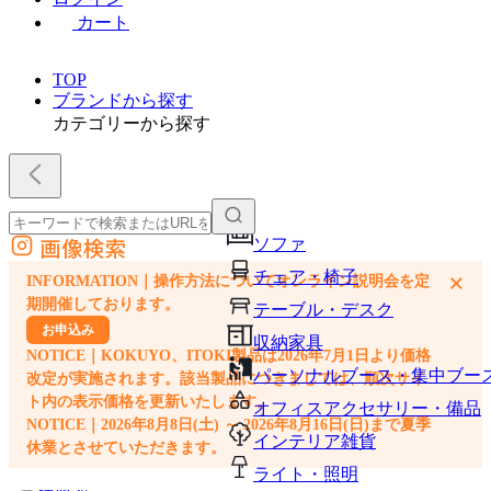
カート
TOP
ブランドから探す
カテゴリーから探す
画像検索
ソファ
外部サイトの商品をカートに追加
チェア・椅子
×
INFORMATION｜操作方法についてオンライン説明会を定
他のサイトで見つけた商品ページのURLを貼り付けて、カートに追加できます
期開催しております。
テーブル・デスク
お申込み
収納家具
NOTICE｜KOKUYO、ITOKI製品は2026年7月1日より価格
パーソナルブース・集中ブー
改定が実施されます。該当製品につきましては、順次サイ
ト内の表示価格を更新いたします。
オフィスアクセサリー・備品
NOTICE｜2026年8月8日(土) ～ 2026年8月16日(日)まで夏季
インテリア雑貨
休業とさせていただきます。
ライト・照明