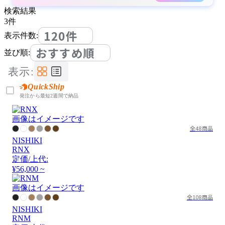
検索結果
3
件
120件
表示件数:
おすすめ順
並び順:
表示:
QuickShip
発注から最短2週間で納品
画像はイメージです
全48商品
NISHIKI
RNX
定価/上代:
¥56,000 ~
画像はイメージです
全108商品
NISHIKI
RNM