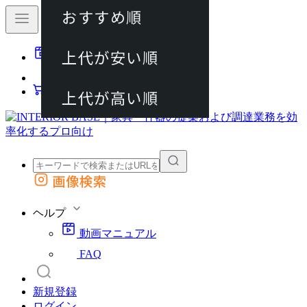
おすすめ順
80件
上代が安い順
動画マニュアル
120件
FAQ
カート
上代が高い順
画像検索
外部サイトの商品をカートに追加
他のサイトで見つけた商品ページのURLを貼り付けて、カートに追加できます
ヘルプ
動画マニュアル
FAQ
新規登録
ログイン