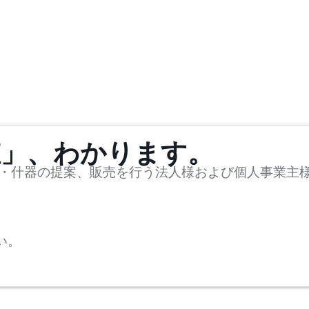
値」、わかります。
・什器の提案、販売を行う法人様および個人事業主
い。