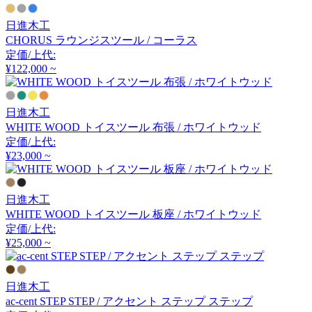
コッコレ
日進木工
CHORUS ラウンジスツール / コーラス
COLOS
定価/上代:
¥122,000 ~
コロス
日進木工
WHITE WOOD トイスツール 布張 / ホワイトウッド
common furniture
定価/上代:
¥23,000 ~
コモンファニチャー
日進木工
COMPLEX UNIVERSAL
WHITE WOOD トイスツール 板座 / ホワイトウッド
FURNITURE SUPPLY
定価/上代:
コンプレックスユニバー
¥25,000 ~
サルファニチャーサプラ
イ
日進木工
CondeHouse
ac-cent STEP STEP / アクセント ステップ ステップ