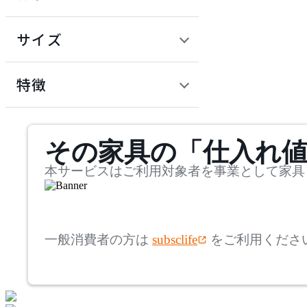
~
円
サイズ
ADAL TOTAL INTERIOR
COLLECTION
幅
アダルトータルインテリ
検索
特徴
アコレクション
~
Andreu World
mm
サステナビリティ商品
その家具の「仕入れ
奥行
検索
アンドリューワールド
~
本サービスはご利用対象者を事業として家具
ARIAKE
mm
高さ
検索
アリアケ
一般消費者の方は
subsclife
をご利用くださ
~
artek
mm
座面高
検索
アルテック