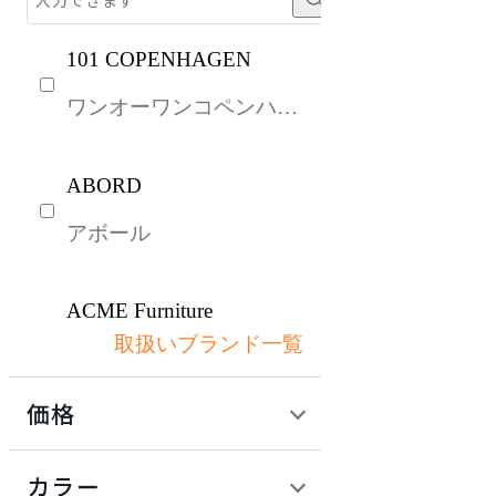
101 COPENHAGEN
ワンオーワンコペンハー
ゲン
ABORD
アボール
ACME Furniture
取扱いブランド一覧
アクメファニチャー
価格
ADAL
定価 / 上代 (税抜)
検索
カラー
アダル