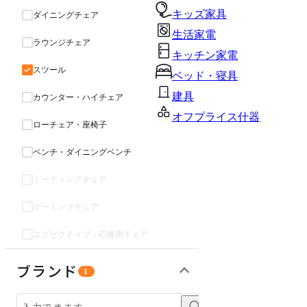
キッズ家具
ダイニングチェア
生活家電
ラウンジチェア
キッチン家電
スツール
ベッド・寝具
建具
カウンター・ハイチェア
オフプライス什器
ローチェア・座椅子
ベンチ・ダイニングベンチ
ミーティングチェア
ゲーミングチェア
エグゼクティブ・応接用チェア
テーブル・デスク
収納家具
インテリア雑貨
ライト・照明
キッズ家具
パーソナルブース・集中ブース
オフィスアクセサリー・備品
ガーデン・屋外
生活家電
キッチン家電
ベッド・寝具
建具
オフプライス什器
ブランド
1