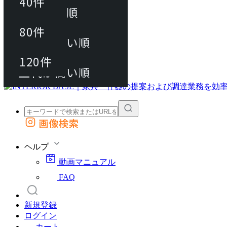
40件
おすすめ順
80件
80件
上代が安い順
動画マニュアル
120件
120件
FAQ
カート
上代が高い順
画像検索
外部サイトの商品をカートに追加
他のサイトで見つけた商品ページのURLを貼り付けて、カートに追加できます
ヘルプ
動画マニュアル
FAQ
新規登録
ログイン
カート