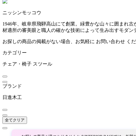
~
ニッシンモッコウ
ARUNAi
mm
1946年、岐阜県飛騨高山にて創業。緑豊かな山々に囲まれ
材適所の審美眼と職人の確かな技術によって生み出すモダン
アルナイ
お探しの商品の掲載がない場合、お気軽に
お問い合わせ
くだ
カテゴリー
AZUMAYA
チェア・椅子
スツール
アズマヤ
ブランド
bellacontte
日進木工
ベラコンテ
全てクリア
BoConcept