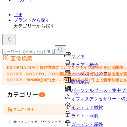
TOP
ブランドから探す
カテゴリーから探す
ソファ
画像検索
外部サイトの商品をカートに追加
チェア・椅子
他のサイトで見つけた商品ページのURLを貼り付けて、カートに追加できます
INFORMATION｜操作方法についてオンライン説明会を定期開催
テーブル・デスク
NOTICE｜KOKUYO、ITOKI製品は2026年7月1日より価
NOTICE｜2026年8月8日(土) ～ 2026年8月16日(日)まで夏季休
収納家具
パーソナルブース・集中ブ
カテゴリー
1
オフィスアクセサリー・備
インテリア雑貨
×
チェア・椅子
ソファ
ライト・照明
オフィスチェア・ワークチェア
ガーデン・屋外