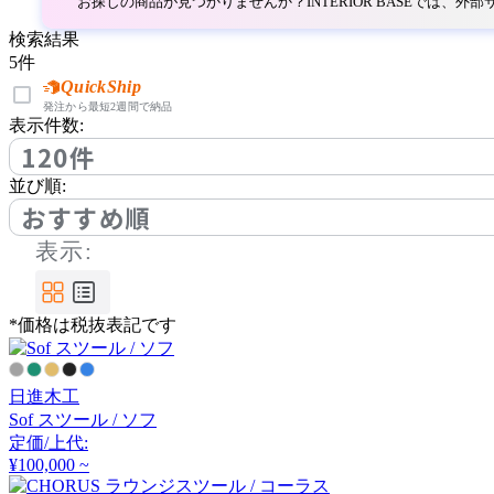
ボーコンセプト
お探しの商品が見つかりませんか？INTERIOR BASEでは、
検索結果
5
件
bogaerts label
QuickShip
発注から最短2週間で納品
表示件数:
ボガーツ・ラベル
120件
並び順:
by interiors
おすすめ順
表示:
バイインテリアズ
*価格は税抜表記です
CHAISES NICOLLE
シェーズ・ニコル
日進木工
Sof スツール / ソフ
定価/上代:
Coccole
¥100,000 ~