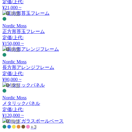
定価/上代:
アーメット
¥21,000 ~
廃盤
ART WORK STUDIO
Nordic Moss
正方形苔玉フレーム
アートワークスタジオ
定価/上代:
¥150,000 ~
廃盤
artek
Nordic Moss
長方形アレンジフレーム
アルテック
定価/上代:
¥90,000 ~
廃盤
Artemide
Nordic Moss
メタリックパネル
アルテミデ
定価/上代:
¥120,000 ~
廃盤
ARUNAi
+3