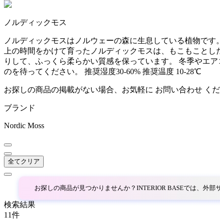
~
ノルディックモス
AINX
mm
ノルディックモスはノルウェーの森に生息している植物です
上の時間をかけて育ったノルディックモスは、もこもことし
アイネクス
りして、ふっくら柔らかい質感を保っています。 冬季やエ
のを待ってください。 推奨湿度30-60% 推奨温度 10-28℃
aluna
お探しの商品の掲載がない場合、お気軽に
お問い合わせ
くだ
ブランド
アルナ
Nordic Moss
Andreu World
全てクリア
アンドリューワールド
お探しの商品が見つかりませんか？INTERIOR BASEでは、
ANONIMA CASTELLI
検索結果
11
件