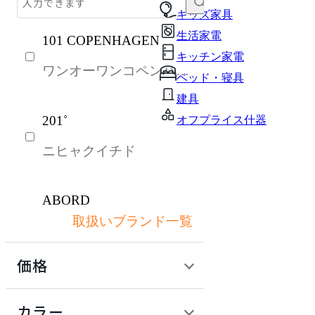
チェア・椅子
キッズ家具
生活家電
101 COPENHAGEN
テーブル・デスク
キッチン家電
ワンオーワンコペンハー
収納家具
ベッド・寝具
ゲン
パーソナルブース・集中ブース
建具
201˚
オフプライス什器
オフィスアクセサリー・備品
ニヒャクイチド
ライト・照明
ガーデン・屋外
ABORD
キッズ家具
取扱いブランド一覧
アボール
生活家電
価格
キッチン家電
ACME Furniture
ベッド・寝具
定価 / 上代 (税抜)
検索
カラー
アクメファニチャー