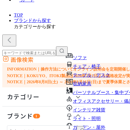
TOP
ブランドから探す
カテゴリーから探す
ソファ
画像検索
外部サイトの商品をカートに追加
チェア・椅子
他のサイトで見つけた商品ページのURLを貼り付けて、カートに追加できます
INFORMATION｜操作方法についてオンライン説明会を定期開催
テーブル・デスク
NOTICE｜KOKUYO、ITOKI製品は2026年7月1日より価
NOTICE｜2026年8月8日(土) ～ 2026年8月16日(日)まで夏季休
収納家具
パーソナルブース・集中ブ
カテゴリー
オフィスアクセサリー・備
インテリア雑貨
インテリア雑貨
ブランド
1
ライト・照明
ソファ
ガーデン・屋外