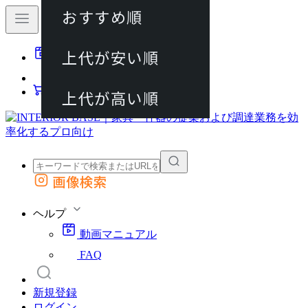
おすすめ順
80件
上代が安い順
動画マニュアル
120件
FAQ
カート
上代が高い順
画像検索
外部サイトの商品をカートに追加
他のサイトで見つけた商品ページのURLを貼り付けて、カートに追加できます
ヘルプ
動画マニュアル
FAQ
新規登録
ログイン