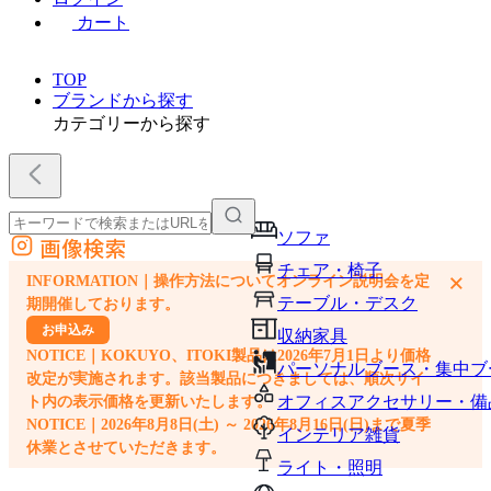
カート
TOP
ブランドから探す
カテゴリーから探す
ソファ
画像検索
外部サイトの商品をカートに追加
チェア・椅子
×
INFORMATION｜操作方法についてオンライン説明会を定
他のサイトで見つけた商品ページのURLを貼り付けて、カートに追加できます
テーブル・デスク
期開催しております。
お申込み
収納家具
NOTICE｜KOKUYO、ITOKI製品は2026年7月1日より価格
パーソナルブース・集中ブ
改定が実施されます。該当製品につきましては、順次サイ
オフィスアクセサリー・備
ト内の表示価格を更新いたします。
NOTICE｜2026年8月8日(土) ～ 2026年8月16日(日)まで夏季
インテリア雑貨
休業とさせていただきます。
ライト・照明