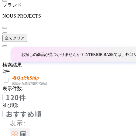
bellacontte
ブランド
ベラコンテ
NOUS PROJECTS
BoConcept
全てクリア
ボーコンセプト
お探しの商品が見つかりませんか？INTERIOR BASEでは、
検索結果
by interiors
2
件
QuickShip
バイインテリアズ
発注から最短2週間で納品
表示件数:
120件
Coccole
並び順:
おすすめ順
コッコレ
表示: