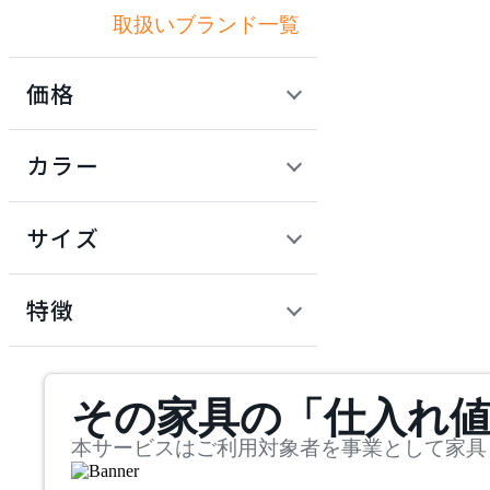
取扱いブランド一覧
アクメファニチャー
価格
ADAL
定価 / 上代 (税抜)
検索
カラー
アダル
~
円
サイズ
ADAL TOTAL INTERIOR
COLLECTION
幅
アダルトータルインテリ
検索
特徴
アコレクション
~
ADRS
mm
サステナビリティ商品
その家具の「仕入れ
奥行
検索
アドレス
~
本サービスはご利用対象者を事業として家具
ARIAKE