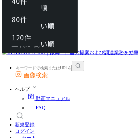
40件
おすすめ順
80件
80件
上代が安い順
動画マニュアル
120件
120件
FAQ
カート
上代が高い順
画像検索
外部サイトの商品をカートに追加
他のサイトで見つけた商品ページのURLを貼り付けて、カートに追加できます
ヘルプ
動画マニュアル
FAQ
新規登録
ログイン
カート