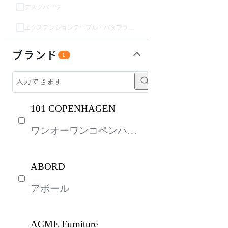
デスクパーツ
エクステンションテーブル・バタフライテーブル・伸長テーブル
収納家具
パーソナルブース・集中ブース
オフィスアクセサリー・備品
インテリア雑貨
ライト・照明
ガーデン・屋外
キッズ家具
生活家電
キッチン家電
ベッド・寝具
建具
オフプライス什器
ブランド
1
101 COPENHAGEN
ワンオーワンコペンハー
ゲン
ABORD
アボール
ACME Furniture