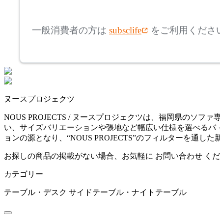
mm
高さ
検索
アリアケ
一般消費者の方は
subsclife
をご利用くださ
~
arper
mm
座面高
検索
アルペール
~
ヌースプロジェクツ
artek
mm
NOUS PROJECTS / ヌースプロジェクツは、福岡県
い、サイズバリエーションや張地など幅広い仕様を選べるバ 
アルテック
ョンの源となり、“NOUS PROJECTS”のフィルターを通
お探しの商品の掲載がない場合、お気軽に
お問い合わせ
くだ
AZUMAYA
カテゴリー
アズマヤ
テーブル・デスク
サイドテーブル・ナイトテーブル