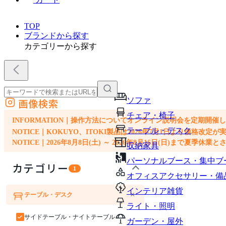
TOP
ブランドから探す
カテゴリーから探す
ソファ
画像検索
外部サイトの商品をカートに追加
チェア・椅子
他のサイトで見つけた商品ページのURLを貼り付けて、カートに追加できます
INFORMATION｜操作方法についてオンライン説明会を定期開催
テーブル・デスク
NOTICE｜KOKUYO、ITOKI製品は2026年7月1日より価
NOTICE｜2026年8月8日(土) ～ 2026年8月16日(日)まで夏季休
収納家具
パーソナルブース・集中ブ
カテゴリー
1
オフィスアクセサリー・備
インテリア雑貨
×
テーブル・デスク
ソファ
チェア・椅子
ライト・照明
サイドテーブル・ナイトテーブル
ガーデン・屋外