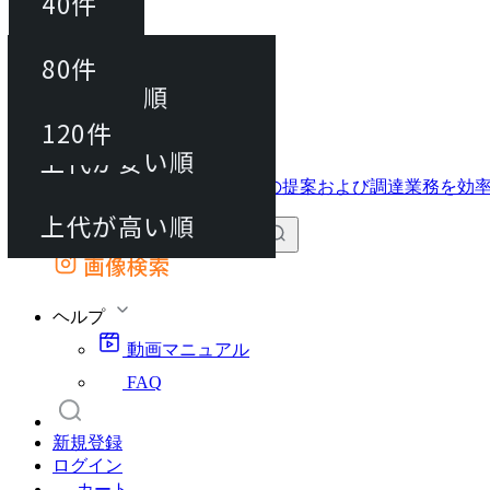
40件
並び替え
40件
80件
おすすめ順
動画マニュアル
80件
120件
FAQ
カート
上代が安い順
120件
上代が高い順
画像検索
外部サイトの商品をカートに追加
他のサイトで見つけた商品ページのURLを貼り付けて、カートに追加できます
ヘルプ
動画マニュアル
FAQ
新規登録
ログイン
カート