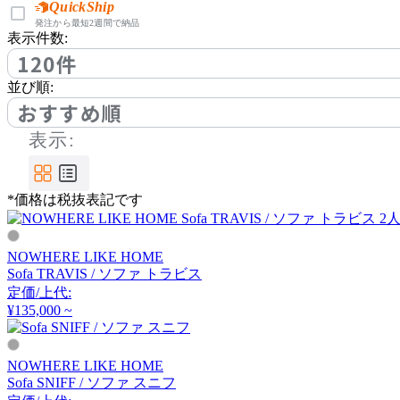
コッコレ
QuickShip
発注から最短2週間で納品
表示件数:
120件
COMPLEX UNIVERSAL
並び順:
FURNITURE SUPPLY
おすすめ順
コンプレックスユニバー
サルファニチャーサプラ
表示:
イ
CondeHouse
*価格は税抜表記です
カンディハウス
NOWHERE LIKE HOME
cosine
Sofa TRAVIS / ソファ トラビス
定価/上代:
コサイン
¥135,000 ~
NOWHERE LIKE HOME
CRUSH CRASH PROJECT
Sofa SNIFF / ソファ スニフ