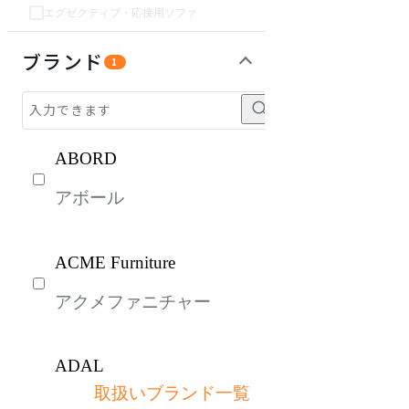
エグゼクティブ・応接用ソファ
チェア・椅子
テーブル・デスク
収納家具
インテリア雑貨
ベッド・寝具
パーソナルブース・集中ブース
オフィスアクセサリー・備品
ライト・照明
ガーデン・屋外
キッズ家具
生活家電
キッチン家電
建具
オフプライス什器
ブランド
1
ABORD
アボール
ACME Furniture
アクメファニチャー
ADAL
取扱いブランド一覧
アダル