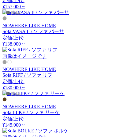
定価/上代:
クラッシュクラッシュプ
¥157,000 ~
ロジェクト
廃盤
DULTON
NOWHERE LIKE HOME
Sofa VASA II / ソファ バーサ
定価/上代:
ダルトン
¥138,000 ~
画像はイメージです
EDDA
NOWHERE LIKE HOME
エッダ
Sofa RIFF / ソファ リフ
定価/上代:
¥180,000 ~
廃盤
EMKO
NOWHERE LIKE HOME
エムコ
Sofa LIIKE / ソファ リーケ
定価/上代:
¥145,000 ~
esPattio