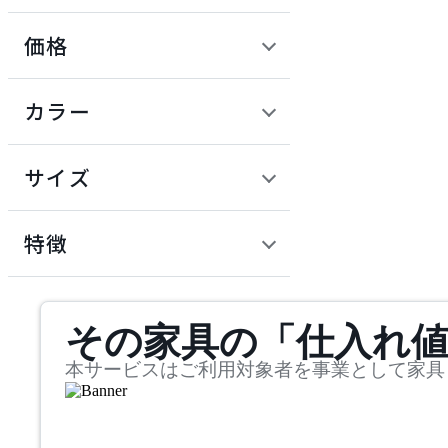
価格
ADAL TOTAL INTERIOR
COLLECTION
定価 / 上代 (税抜)
検索
カラー
アダルトータルインテリ
~
アコレクション
円
サイズ
ADRS
幅
アドレス
検索
特徴
~
ARIAKE
mm
サステナビリティ商品
その家具の「仕入れ
奥行
検索
アリアケ
~
本サービスはご利用対象者を事業として家具
artek
mm
高さ
検索