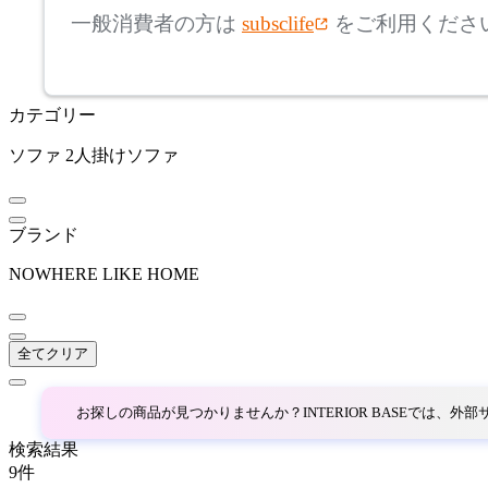
アルテック
一般消費者の方は
subsclife
をご利用くださ
~
AZUMAYA
mm
カテゴリー
座面高
検索
アズマヤ
ソファ
2人掛けソファ
~
BoConcept
mm
ブランド
ボーコンセプト
NOWHERE LIKE HOME
by interiors
全てクリア
バイインテリアズ
お探しの商品が見つかりませんか？INTERIOR BASEでは、
Coccole
検索結果
9
件