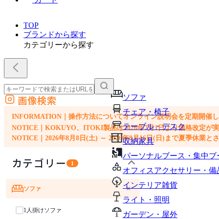
TOP
ブランドから探す
カテゴリーから探す
ソファ
画像検索
外部サイトの商品をカートに追加
チェア・椅子
他のサイトで見つけた商品ページのURLを貼り付けて、カートに追加できます
INFORMATION｜操作方法についてオンライン説明会を定期開催
テーブル・デスク
NOTICE｜KOKUYO、ITOKI製品は2026年7月1日より価
NOTICE｜2026年8月8日(土) ～ 2026年8月16日(日)まで夏季休
収納家具
パーソナルブース・集中ブ
カテゴリー
1
オフィスアクセサリー・備
インテリア雑貨
×
ソファ
ライト・照明
1人掛けソファ
ガーデン・屋外